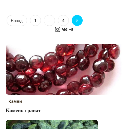
Пагинация
…
5
Назад
1
4
Instagram
ВКонтакте
Telegram
записей
Камни
Камень гранат