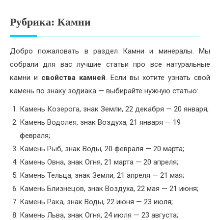
Психология
Рубрика:
Камни
Дети
Свадьба
Добро пожаловать в раздел Камни и минералы. Мы
собрали для вас лучшие статьи про все натуральные
Дом
камни и
свойства камней
. Если вы хотите узнать свой
Жизнь
камень по знаку зодиака — выбирайте нужную статью:
Хобби
Камень Козерога
, знак Земли, 22 декабря — 20 января;
Камень Водолея
, знак Воздуха, 21 января — 19
Красота
февраля;
Камень Рыб
, знак Воды, 20 февраля — 20 марта;
Недвижимость
Камень Овна
, знак Огня, 21 марта — 20 апреля;
Камень Тельца
, знак Земли, 21 апреля — 21 мая;
Камень Близнецов
, знак Воздуха, 22 мая — 21 июня;
Камень Рака
, знак Воды, 22 июня — 23 июля;
Камень Льва
, знак Огня, 24 июля — 23 августа;