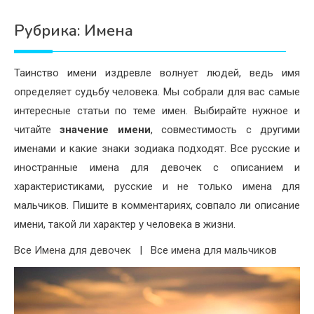
Психология
Рубрика:
Имена
Дети
Свадьба
Таинство имени издревле волнует людей, ведь имя
определяет судьбу человека. Мы собрали для вас самые
Дом
интересные статьи по теме имен. Выбирайте нужное и
Жизнь
читайте
значение имени
, совместимость с другими
именами и какие знаки зодиака подходят. Все русские и
Хобби
иностранные имена для девочек с описанием и
Красота
характеристиками, русские и не только имена для
мальчиков. Пишите в комментариях, совпало ли описание
Недвижимость
имени, такой ли характер у человека в жизни.
Все
Имена для девочек
| Все
имена для мальчиков