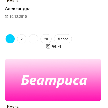
Имена
Александра
10.12.2010
Пагинация
1
…
2
20
Далее
Instagram
ВКонтакте
Telegram
записей
Имена