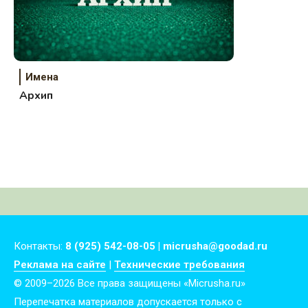
Имена
Архип
Контакты:
8 (925) 542-08-05 | micrusha@goodad.ru
Реклама на сайте
|
Технические требования
© 2009–2026 Все права защищены «Micrusha.ru»
Перепечатка материалов допускается только с