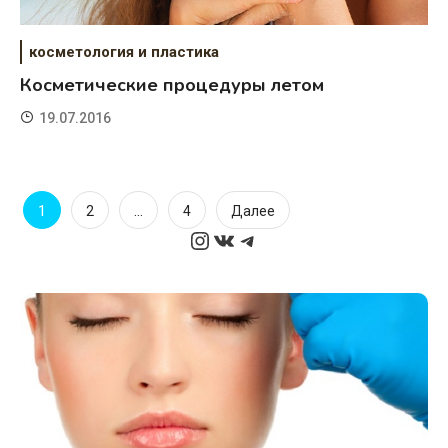
косметология и пластика
Косметические процедуры летом
19.07.2016
Пагинация
1
…
2
4
Далее
Instagram
ВКонтакте
Telegram
записей