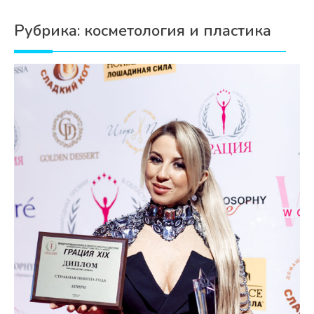
Психология
Рубрика:
косметология и пластика
Дети
Свадьба
Дом
Жизнь
Хобби
Красота
Недвижимость