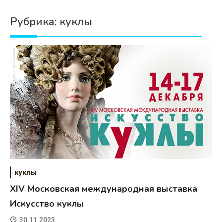
Психология
Рубрика:
куклы
Дети
Свадьба
Дом
Жизнь
Хобби
Красота
Недвижимость
куклы
XIV Московская международная выставка
Искусство куклы
30.11.2023