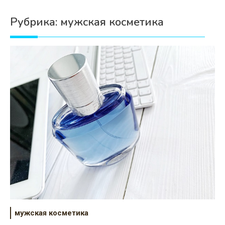
Психология
Рубрика:
мужская косметика
Дети
Свадьба
Дом
Жизнь
Хобби
Красота
Недвижимость
мужская косметика