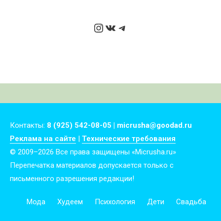
Instagram
ВКонтакте
Telegram
Контакты:
8 (925) 542-08-05 | micrusha@goodad.ru
Реклама на сайте
|
Технические требования
© 2009–2026 Все права защищены «Micrusha.ru»
Перепечатка материалов допускается только с
письменного разрешения редакции!
Мода
Худеем
Психология
Дети
Свадьба