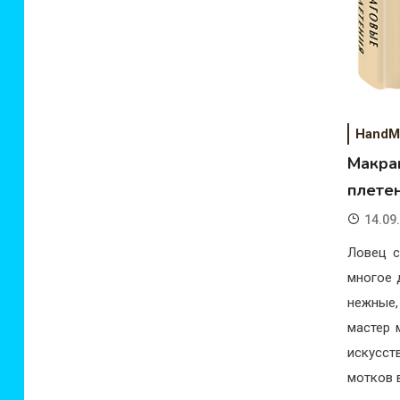
HandM
Макрам
плете
14.09
Ловец с
многое 
нежные,
мастер 
искусст
мотков в