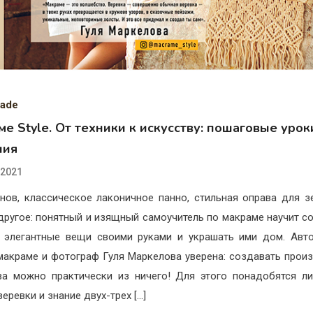
ade
е Style. От техники к искусству: пошаговые урок
ния
.2021
нов, классическое лаконичное панно, стильная оправа для з
другое: понятный и изящный самоучитель по макраме научит с
 элегантные вещи своими руками и украшать ими дом. Авто
макраме и фотограф Гуля Маркелова уверена: создавать прои
ва можно практически из ничего! Для этого понадобятся л
еревки и знание двух-трех […]