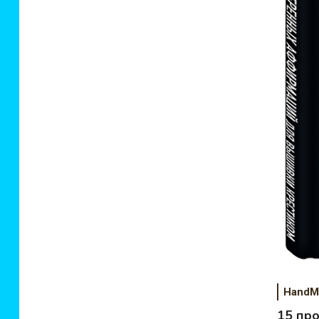
HandM
15 пр