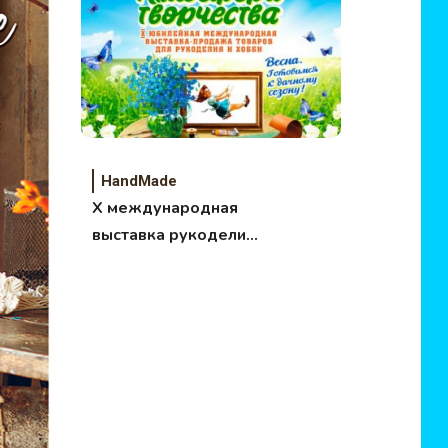
HandMade
X международная
выставка рукоделия
и хобби Атмосфера
творчества