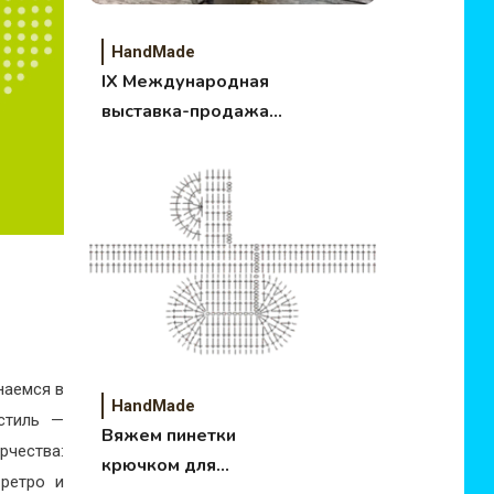
HandMade
IХ Международная
выставка-продажа
«Атмосфера
творчества»
наемся в
HandMade
стиль —
Вяжем пинетки
чества:
крючком для
 ретро и