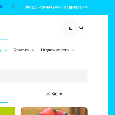
Звезды
Имена
Камни
Поздравления
Красота
Недвижимость
и
Instagram
ВКонтакте
Telegram