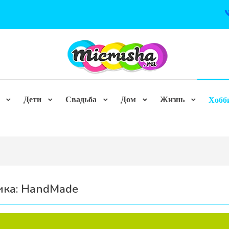
Дети
Свадьба
Дом
Жизнь
Хобб
ика:
HandMade