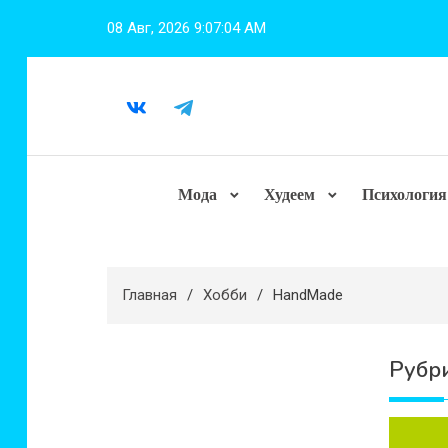
Перейти
08 Авг, 2026
9:07:06 AM
к
содержимому
Мода
Худеем
Психология
Главная
Хобби
HandMade
Рубр