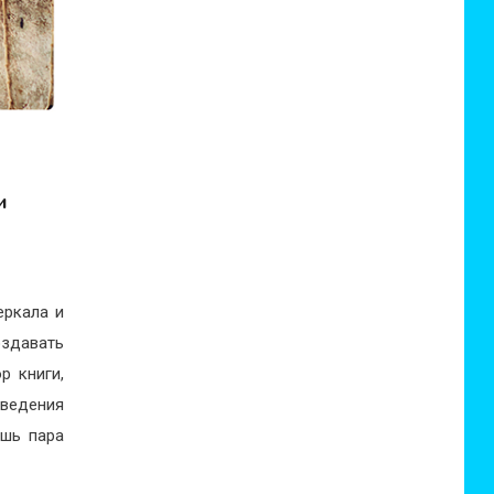
и
еркала и
оздавать
р книги,
зведения
ишь пара