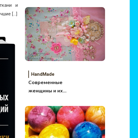
малышей: мастер-
ткани и
класс.
чшие […]
HandMade
Современные
женщины и их
увлечения