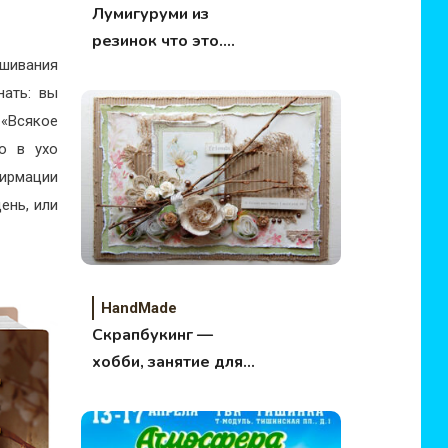
Лумигуруми из
резинок что это.
ышивания
Фото, видео.
нать: вы
 «Всякое
но в ухо
ирмации
ень, или
HandMade
Скрапбукинг —
хобби, занятие для
души…