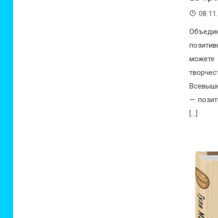
08.11
Объедин
позитив
можете 
творчес
Всевыш
— позит
[…]