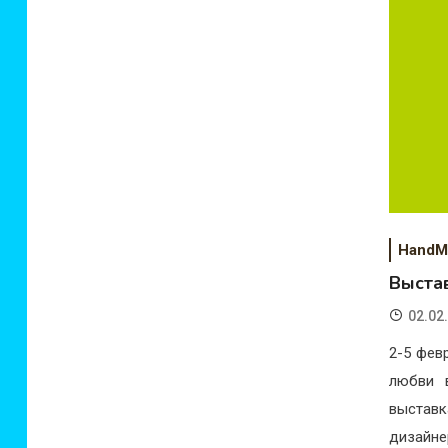
HandM
Выста
02.02
2-5 фев
любви 
выстав
дизайне