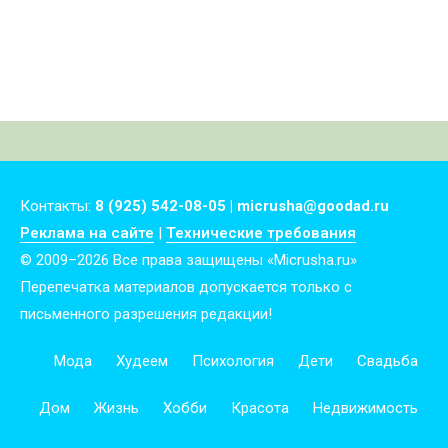
Контакты:
8 (925) 542-08-05 | micrusha@goodad.ru
Реклама на сайте
|
Технические требования
© 2009–2026 Все права защищены «Micrusha.ru»
Перепечатка материалов допускается только с
письменного разрешения редакции!
Мода
Худеем
Психология
Дети
Свадьба
Дом
Жизнь
Хобби
Красота
Недвижимость