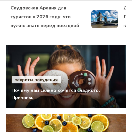
Мода
Саудовская Аравия для
Достоп
Худеем
туристов в 2026 году: что
Лондона
нужно знать перед поездкой
кто впе
Психология
Дети
Свадьба
Дом
Жизнь
секреты похудения
Почему нам сильно хочется сладкого.
Хобби
Причины.
Красота
Недвижимость