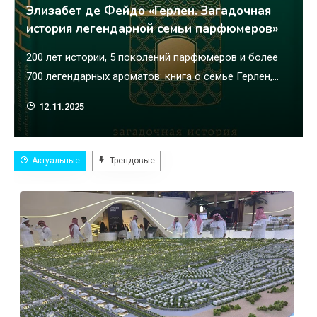
Элизабет де Фейдо «Герлен. Загадочная
история легендарной семьи парфюмеров»
200 лет истории, 5 поколений парфюмеров и более
700 легендарных ароматов: книга о семье Герлен,
которая сумела превратить создание ароматов из
12.11.2025
ремесла в искусство. Самая ожидаемая новинка
русскоязычного парфюмерного сообщества. «Слава
быстротечна, вечна лишь репутация», — говорил
Актуальные
Трендовые
основатель парфюмерного дома Герлен Пьер-
Франсуа-Паскаль. Поклонниками духов этого
бренда были принц Уэльский и королева Виктория,
Оноре де Бальзак…