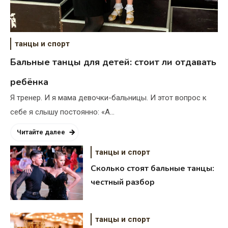
танцы и спорт
Сколько стоит квартира в Эр-
Бальные танцы для детей: стоит ли отдавать
Рияде в 2026 году
ребёнка
16.04.2026
Я тренер. И я мама девочки-бальницы. И этот вопрос к
себе я слышу постоянно: «А…
Читайте далее
танцы и спорт
Сколько стоят бальные танцы:
честный разбор
танцы и спорт