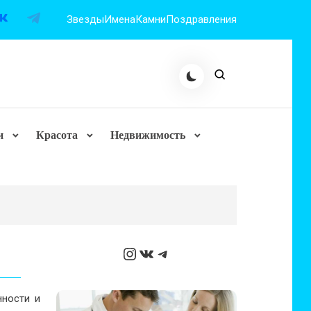
Звезды
Имена
Камни
Поздравления
и
Красота
Недвижимость
Instagram
ВКонтакте
Telegram
нности и