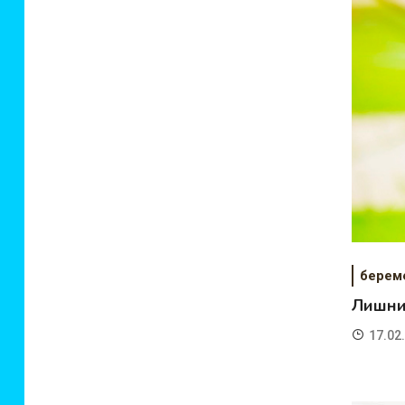
берем
Лишни
17.02