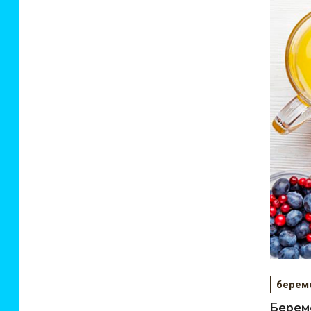
берем
Береме