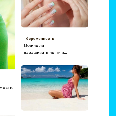
беременность
Можно ли
наращивать ногти во
время
беременности?
имость