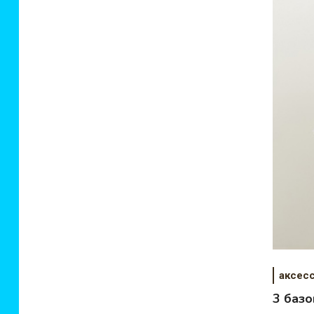
аксес
3 базо