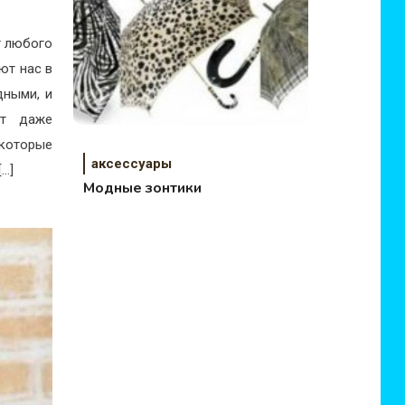
т любого
ют нас в
дными, и
ет даже
 которые
аксессуары
…]
Модные зонтики