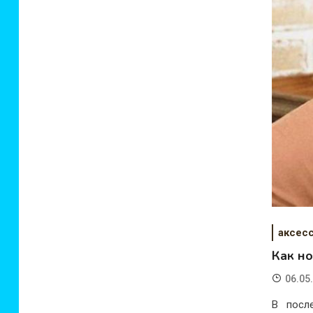
аксес
Как но
06.05
В посл