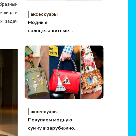
образный
е лица и
аксессуары
ых задач
Модные
солнцезащитные
очки на лето 2015
аксессуары
Покупаем модную
сумку в зарубежном