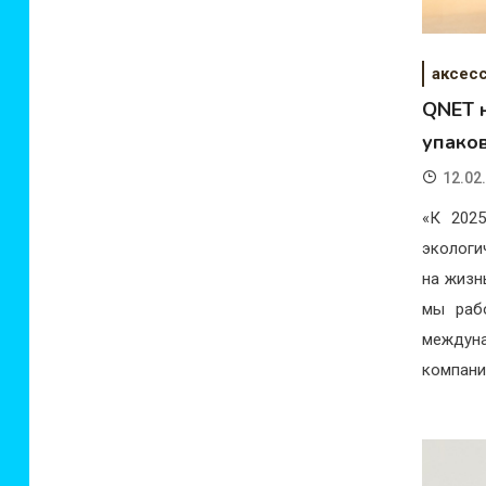
аксес
QNET 
упако
12.02
«К 202
экологи
на жизн
мы раб
междуна
компани