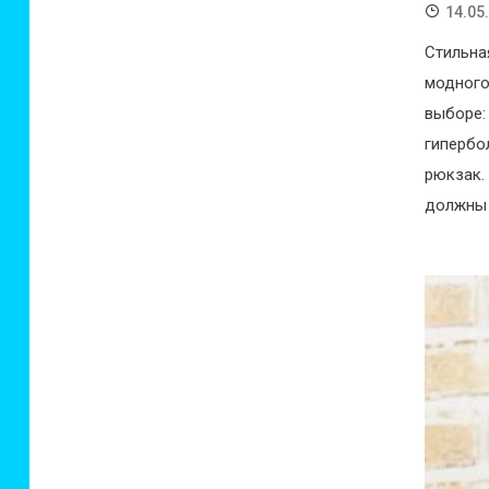
14.05
Стильна
модного
выборе:
гиперб
рюкзак.
должны 