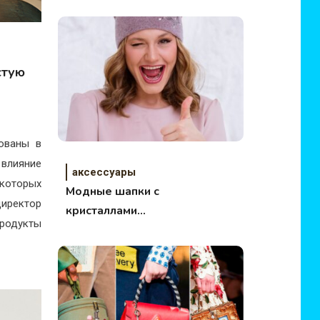
онлайн-магазине
стую
ованы в
 влияние
аксессуары
 которых
Модные шапки с
иректор
кристаллами
продукты
Swarovski® от Anna
Jollini