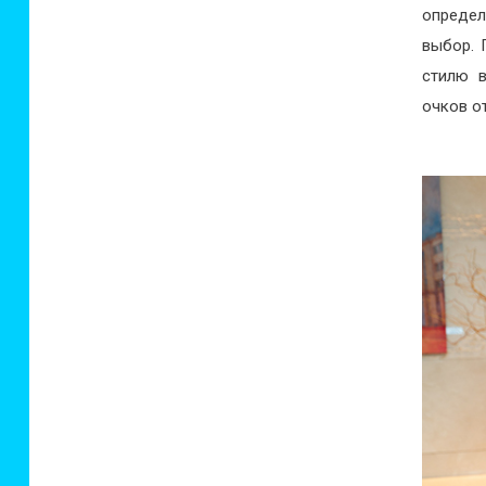
определ
выбор. 
стилю в
очков от