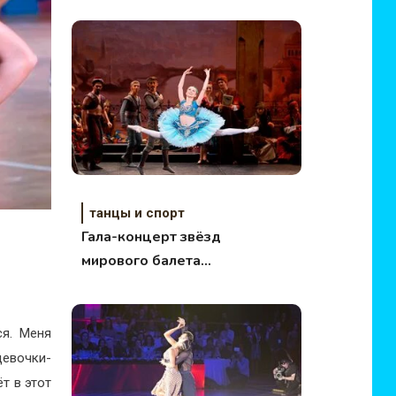
танцы и спорт
Гала-концерт звёзд
мирового балета
«With love to Petipa»
ся. Меня
девочки-
т в этот