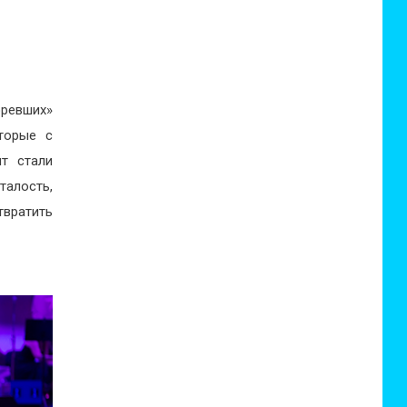
оревших»
оторые с
т стали
талость,
вратить