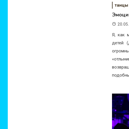
танцы
Эмоци
20.05
Я, как 
детей (
огромн
«отлыни
возвра
подобны