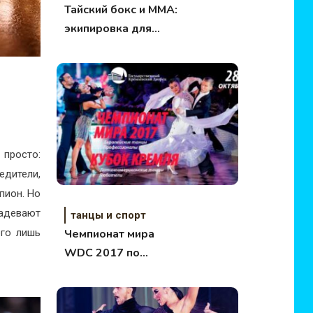
Тайский бокс и ММА:
экипировка для
детей и женщин
 просто:
едители,
пион. Но
надевают
танцы и спорт
его лишь
Чемпионат мира
WDC 2017 по
европейским танцам