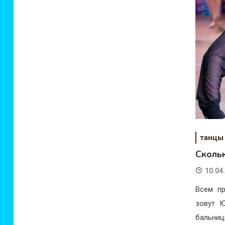
танцы
Сколь
10.04
Всем пр
зовут Ю
бальниц