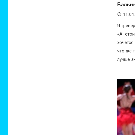
Бальны
11.04
Я трене
«А сто
хочется 
что же 
лучше зн