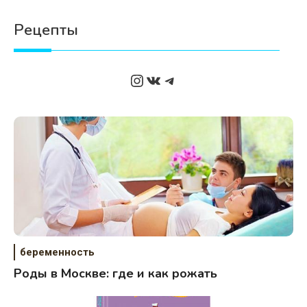
Психология
Рецепты
Дети
Свадьба
Instagram
ВКонтакте
Telegram
Дом
Жизнь
Хобби
Красота
Недвижимость
беременность
Роды в Москве: где и как рожать