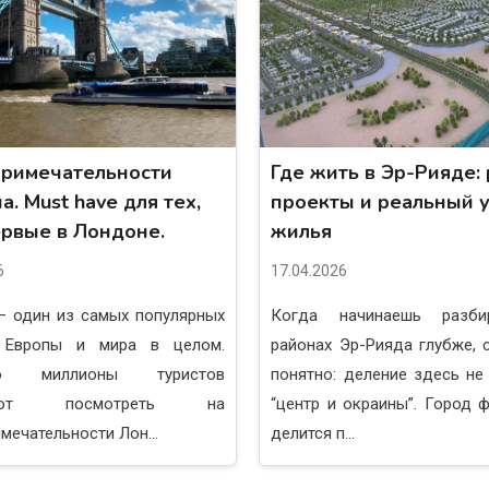
римечательности
Где жить в Эр-Рияде:
. Must have для тех,
проекты и реальный 
ервые в Лондоне.
жилья
6
17.04.2026
— один из самых популярных
Когда начинаешь разби
 Европы и мира в целом.
районах Эр-Рияда глубже, 
но миллионы туристов
понятно: деление здесь не
жают посмотреть на
“центр и окраины”. Город 
мечательности Лон...
делится п...