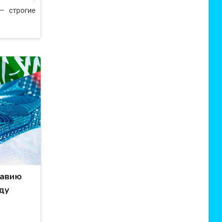
— строгие
равию
оду