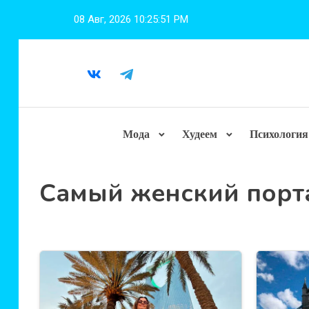
Перейти
08 Авг, 2026
10:25:52 PM
к
содержимому
Мода
Худеем
Психология
Самый женский порт