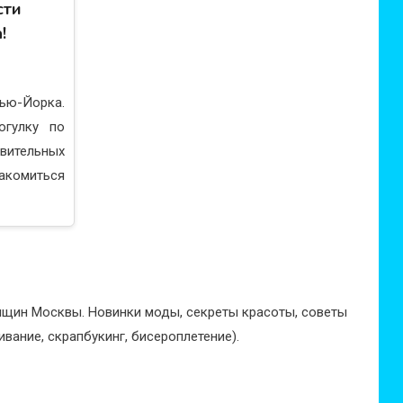
сти
!
ью-Йорка.
гулку по
ительных
акомиться
нщин Москвы. Новинки моды, секреты красоты, советы
вание, скрапбукинг, бисероплетение).