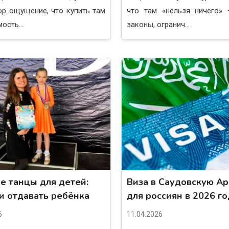
ор ощущение, что купить там
что там «нельзя ничего» 
ость...
законы, огранич...
е танцы для детей:
Виза в Саудовскую А
ли отдавать ребёнка
для россиян в 2026 г
6
11.04.2026