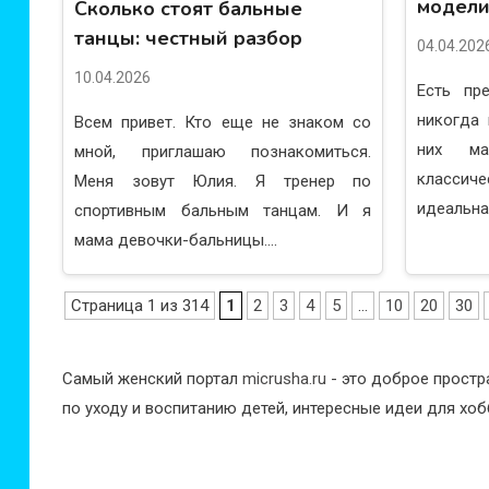
модели
Сколько стоят бальные
танцы: честный разбор
04.04.202
10.04.2026
Есть пр
никогда
Всем привет. Кто еще не знаком со
них ма
мной, приглашаю познакомиться.
классич
Меня зовут Юлия. Я тренер по
идеальная
спортивным бальным танцам. И я
мама девочки-бальницы....
Страница 1 из 314
1
2
3
4
5
...
10
20
30
Самый женский портал
micrusha.ru
- это доброе простр
по уходу и воспитанию детей, интересные идеи для хоб