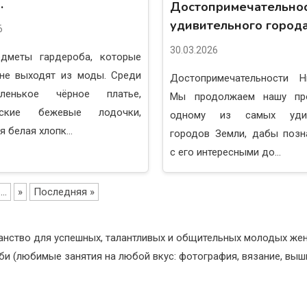
.
Достопримечательно
удивительного города
6
30.03.2026
едметы гардероба, которые
 не выходят из моды. Среди
Достопримечательности Н
ленькое чёрное платье,
Мы продолжаем нашу про
еские бежевые лодочки,
одному из самых удив
 белая хлопк...
городов Земли, дабы позн
с его интересными до...
...
»
Последняя »
анство для успешных, талантливых и общительных молодых же
би (любимые занятия на любой вкус: фотография, вязание, выши