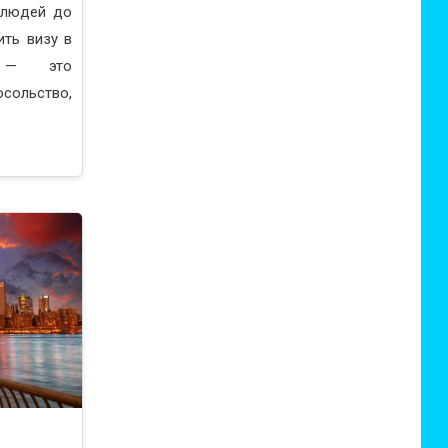
 людей до
ить визу в
ю — это
осольство,