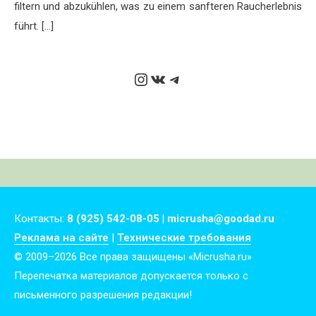
filtern und abzukühlen, was zu einem sanfteren Raucherlebnis
führt. […]
Instagram
ВКонтакте
Telegram
Контакты:
8 (925) 542-08-05 | micrusha@goodad.ru
Реклама на сайте
|
Технические требования
© 2009–2026 Все права защищены «Micrusha.ru»
Перепечатка материалов допускается только с
письменного разрешения редакции!