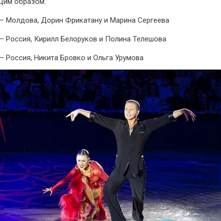
щим образом:
 – Молдова, Дорин Фрикатану и Марина Сергеева
 – Россия, Кирилл Белоруков и Полина Телешова
 – Россия, Никита Бровко и Ольга Урумова