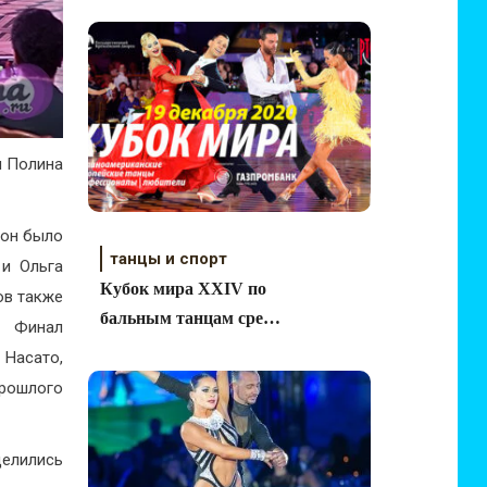
и Полина
рон было
танцы и спорт
 и Ольга
Кубок мира XXIV по
ов также
бальным танцам среди
. Финал
профессионалов и
Насато,
любителей 2020
рошлого
делились