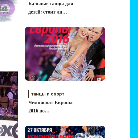
Бальные танцы для
детей: стоит ли
отдавать ребёнка
танцы и спорт
Чемпионат Европы
2016 по
латиноамериканским
танцам среди
профессионалов