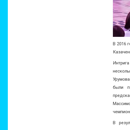
В 2016 
Казачен
Интрига
несколь
Урумова
были п
предск
Массим
чемпион
В резу