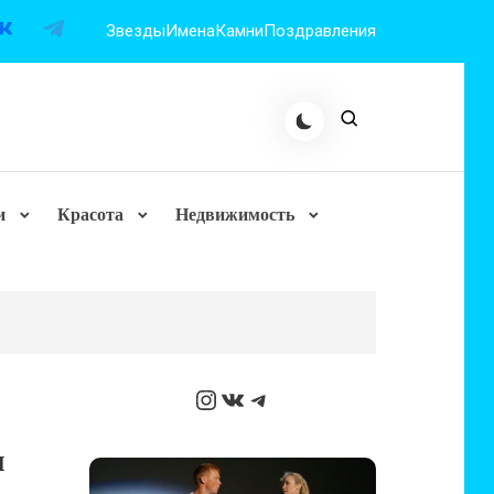
Звезды
Имена
Камни
Поздравления
и
Красота
Недвижимость
Instagram
ВКонтакте
Telegram
и