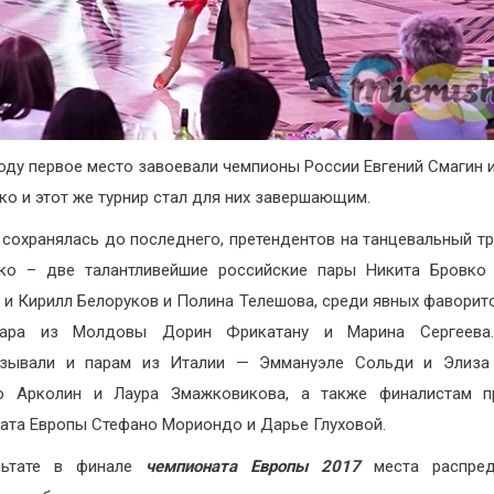
году первое место завоевали чемпионы России Евгений Смагин 
ко и этот же турнир стал для них завершающим.
 сохранялась до последнего, претендентов на танцевальный т
ко – две талантливейшие российские пары Никита Бровко
 и Кирилл Белоруков и Полина Телешова, среди явных фаворит
ара из Молдовы Дорин Фрикатану и Марина Сергеева
азывали и парам из Италии — Эммануэле Сольди и Элиза 
о Арколин и Лаура Змажковикова, а также финалистам п
ата Европы Стефано Мориондо и Дарье Глуховой.
льтате в финале
чемпионата Европы 2017
места распре