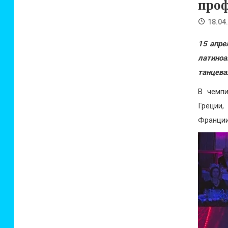
проф
18.04
15 апре
латин
танцева
В чемпи
Греции,
Франции