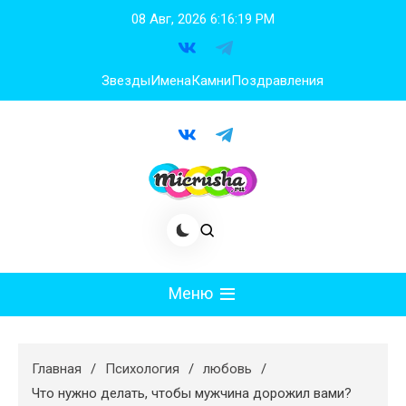
Перейти
08 Авг, 2026
6:16:20 PM
к
содержимому
Звезды
Имена
Камни
Поздравления
Меню
Мода
Главная
Психология
любовь
Худеем
Что нужно делать, чтобы мужчина дорожил вами?