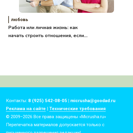
любовь
Работа или личная жизнь: как
начать строить отношения, если
совсем нет времени?
Контакты:
8 (925) 542-08-05 | micrusha@goodad.ru
Реклама на сайте
|
Технические требования
© 2009–2026 Все права защищены «Micrusha.ru»
Перепечатка материалов допускается только с
письменного разрешения редакции!