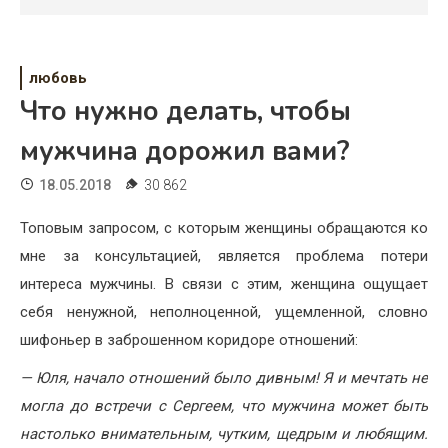
Психология
Дети
любовь
Свадьба
Что нужно делать, чтобы
Дом
мужчина дорожил вами?
Жизнь
18.05.2018
30 862
Хобби
Топовым запросом, с которым женщины обращаются ко
мне за консультацией, является проблема потери
Красота
интереса мужчины. В связи с этим, женщина ощущает
Недвижимость
себя ненужной, неполноценной, ущемленной, словно
шифоньер в заброшенном коридоре отношений:
— Юля, начало отношений было дивным! Я и мечтать не
могла до встречи с Сергеем, что мужчина может быть
настолько внимательным, чутким, щедрым и любящим.