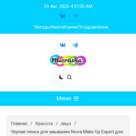
Перейти
09 Авг, 2026
4:37:01 AM
к
содержимому
Звезды
Имена
Камни
Поздравления
Меню
Мода
Главная
Красота
лицо
Худеем
Чёрная пенка для умывания Nivea Make Up Expert для