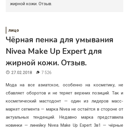
Психология
жирной кожи. Отзыв.
Дети
Свадьба
лицо
Чёрная пенка для умывания
Дом
Nivea Make Up Expert для
Жизнь
жирной кожи. Отзыв.
Хобби
27.02.2018
7 526
Красота
Мода на все азиатское, особенно на косметику, не
Недвижимость
сбавляет оборотов и не теряет верхних позиций. Так и
косметический мастодонт — один из лидеров масс-
маркет сегмента — марка Nivea не остаётся в стороне от
актуальных тенденций. Недавно марка представила
новинки — линейку Nivea Make Up Expert 3в1 — чёрные