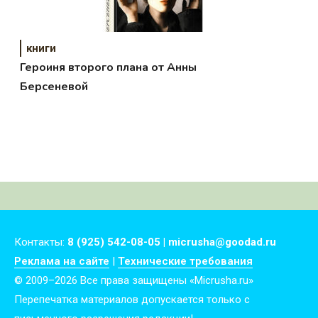
книги
Героиня второго плана от Анны
Берсеневой
Контакты:
8 (925) 542-08-05 | micrusha@goodad.ru
Реклама на сайте
|
Технические требования
© 2009–2026 Все права защищены «Micrusha.ru»
Перепечатка материалов допускается только с