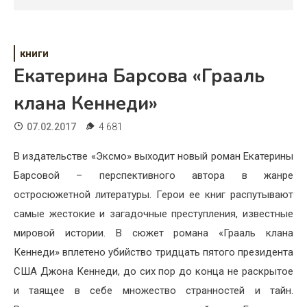
Психология
Дети
книги
Свадьба
Екатерина Барсова «Грааль
Дом
клана Кеннеди»
Жизнь
07.02.2017
4 681
Хобби
В издательстве «Эксмо» выходит новый роман Екатерины
Барсовой – перспективного автора в жанре
Красота
остросюжетной литературы. Герои ее книг распутывают
Недвижимость
самые жестокие и загадочные преступления, известные
мировой истории. В сюжет романа «Грааль клана
Кеннеди» вплетено убийство тридцать пятого президента
США Джона Кеннеди, до сих пор до конца не раскрытое
и таящее в себе множество странностей и тайн.