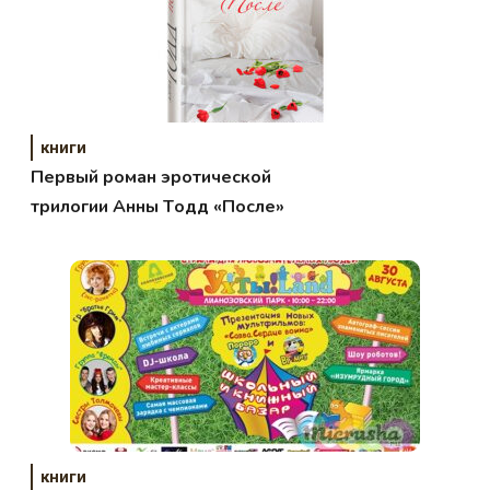
книги
Первый роман эротической
трилогии Анны Tодд «После»
книги