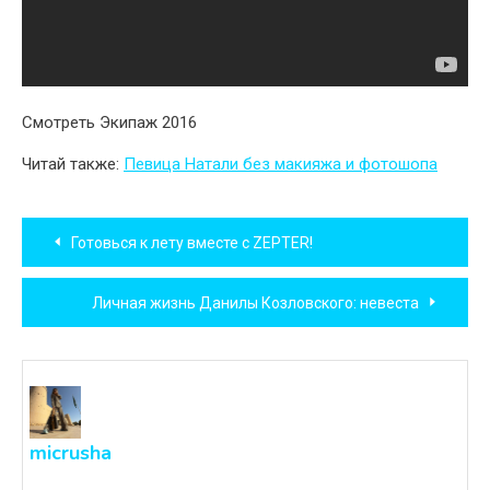
Смотреть Экипаж 2016
Читай также:
Певица Натали без макияжа и фотошопа
Навигация
Готовься к лету вместе с ZEPTER!
по
Личная жизнь Данилы Козловского: невеста
записям
micrusha