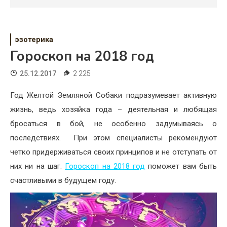
Психология
Дети
эзотерика
Свадьба
Гороскоп на 2018 год
Дом
25.12.2017
2 225
Жизнь
Год Желтой Земляной Собаки подразумевает активную
жизнь, ведь хозяйка года – деятельная и любящая
Хобби
бросаться в бой, не особенно задумываясь о
Красота
последствиях. При этом специалисты рекомендуют
четко придерживаться своих принципов и не отступать от
Недвижимость
них ни на шаг.
Гороскоп на 2018 год
поможет вам быть
счастливыми в будущем году.