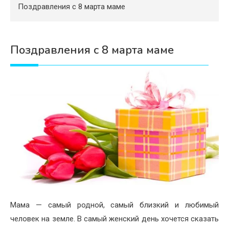
Психология
Поздравления с 8 марта маме
Дети
Свадьба
Поздравления с 8 марта маме
Дом
Жизнь
Хобби
Красота
Недвижимость
Мама — самый родной, самый близкий и любимый
человек на земле. В самый женский день хочется сказать