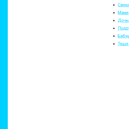
Свекр
Маме 
Дочке
Подру
Бабуш
Теще 