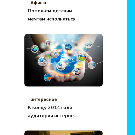
Афиша
Поможем детским
мечтам исполниться
интересное
К концу 2014 года
аудитория интернет
пользователей
приблизится к 3