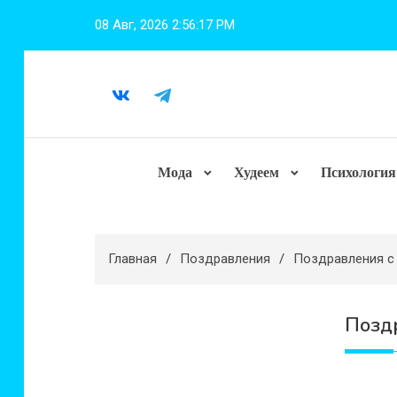
Перейти
08 Авг, 2026
2:56:18 PM
к
содержимому
Мода
Худеем
Психология
Главная
Поздравления
Поздравления с 
Поздр