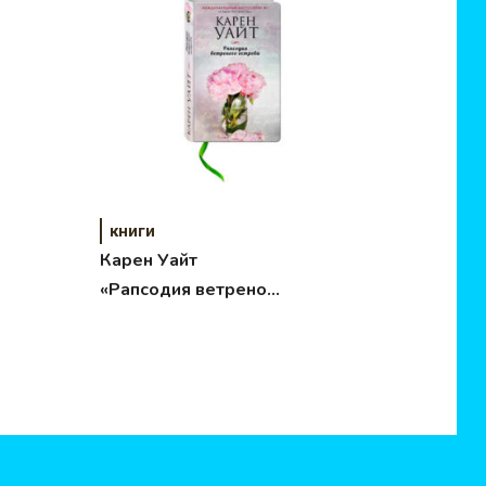
книги
Карен Уайт
«Рапсодия ветреного
острова»