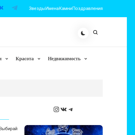
Звезды
Имена
Камни
Поздравления
и
Красота
Недвижимость
Instagram
ВКонтакте
Telegram
Выбирай