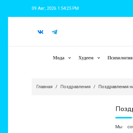
Перейти
09 Авг, 2026
1:54:26 PM
к
содержимому
Мода
Худеем
Психология
Главная
Поздравления
Поздравления н
Позд
Мы соб