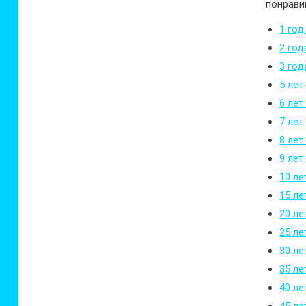
понрави
1 год
2 год
3 год
5 лет
6 лет
7 лет
8 лет
9 лет
10 ле
15 ле
20 ле
25 ле
30 ле
35 ле
40 ле