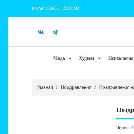
Перейти
08 Авг, 2026
5:35:21 AM
к
содержимому
Мода
Худеем
Психология
Главная
Поздравления
Поздравления н
Поздр
Через 6