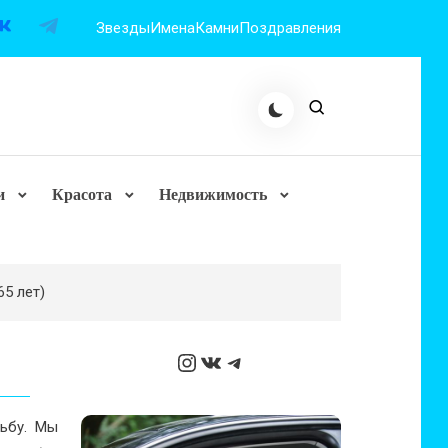
Звезды
Имена
Камни
Поздравления
и
Красота
Недвижимость
5 лет)
Instagram
ВКонтакте
Telegram
дьбу. Мы