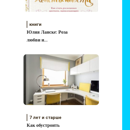
книги
Юлия Ланске: Роза
любви и
женственности.
7 лет и старше
Как обустроить