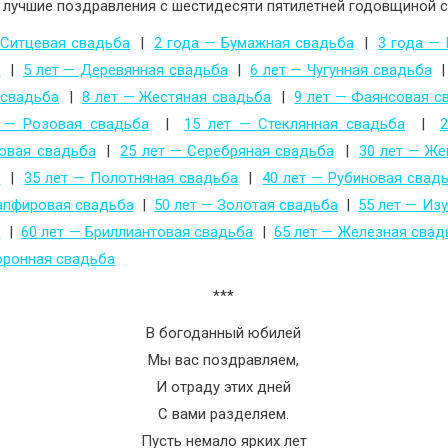
 лучшие поздравления с шестидесяти пятилетней годовщиной 
 Ситцевая свадьба
|
2 года — Бумажная свадьба
|
3 года —
а
|
5 лет — Деревянная свадьба
|
6 лет — Чугунная свадьба
 свадьба
|
8 лет — Жестяная свадьба
|
9 лет — Фаянсовая с
 — Розовая свадьба
|
15 лет — Стеклянная свадьба
|
овая свадьба
|
25 лет — Серебряная свадьба
|
30 лет — Ж
а
|
35 лет — Полотняная свадьба
|
40 лет — Рубиновая свад
апфировая свадьба
|
50 лет — Золотая свадьба
|
55 лет — Из
а
|
60 лет — Бриллиантовая свадьба
|
65 лет — Железная свад
оронная свадьба
***
В богоданный юбилей
Мы вас поздравляем,
И отраду этих дней
С вами разделяем.
Пусть немало ярких лет