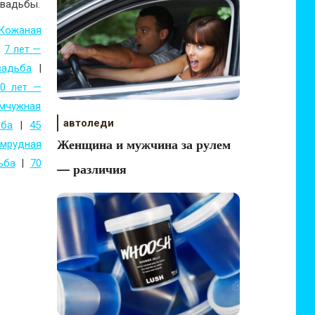
свадьбы.
 Кожаная
|
7 лет —
вадьба
|
20 лет —
емчужная
автоледи
ьба
|
45
Женщина и мужчина за рулем
умрудная
ьба
|
70
— различия