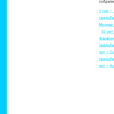
собрали
1 год —
свадьб
Медная
10 лет
Фарфор
свадьб
лет — С
свадьб
лет — К