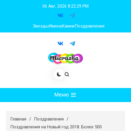
Перейти
06 Авг, 2026
8:22:30 PM
к
содержимому
Звезды
Имена
Камни
Поздравления
Меню
Мода
Главная
Поздравления
Худеем
Поздравления на Новый год 2018. Более 500