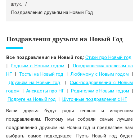
Психология
штук.
Поздравления друзьям на Новый Год
Дети
Свадьба
Поздравления друзьям на Новый Год
Дом
Жизнь
Все поздравления на Новый год:
Стихи про Новый год
|
Родным с Новым годом
|
Поздравления коллегам на
Хобби
НГ
|
Тосты на Новый год
|
Любимому с Новым годом
|
Красота
Друзьям на Новый год
|
Смс-поздравления с Новым
годом
|
Анекдоты про НГ
|
Родителям с Новым годом
|
Недвижимость
Подруге на Новый год
|
Шуточные поздравления с НГ
Ваши друзья будут рады теплым и искренним
поздравлениям. Поэтому мы собрали самые лучшие
поздравления друзьям на Новый год и предлагаем вам
выбрать самое подходящее. Пусть Новый год будет