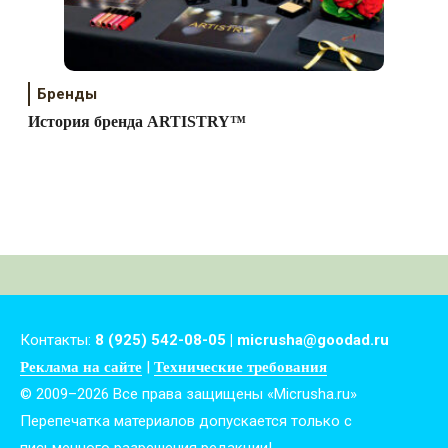
Бренды
История бренда ARTISTRY™
Контакты:
8 (925) 542-08-05 | micrusha@goodad.ru
|
Реклама на сайте
Технические требования
© 2009–2026 Все права защищены «Micrusha.ru»
Перепечатка материалов допускается только с
письменного разрешения редакции!