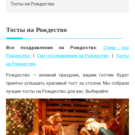
Психология
Тосты на Рождество
Дети
Свадьба
Тосты на Рождество
Дом
Все поздравления на Рождество:
Стихи про
Жизнь
Рождество
|
Смс-поздравления на Рождество
|
Тосты
на Рождество
Хобби
Рождество — великий праздник, вашим гостям будет
Красота
приятно услышать красивый тост за столом. Мы собрали
лучшие тосты на Рождество для вас. Выбирайте:
Недвижимость