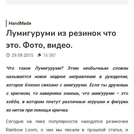
Психология
Дети
HandMade
Свадьба
Лумигуруми из резинок что
Дом
это. Фото, видео.
Жизнь
29.09.2015
16 387
Хобби
Что такое Лумигуруми? Этим необычным словом
называется новое модное направление в рукоделии,
Красота
которое близко связано с амигуруми. Если ты дружишь
Недвижимость
с крючком, то наверняка знаешь, что амигуруми – это
хобби, в котором плетут различные игрушки и фигурки
из ниток при помощи крючка.
Сегодня на пике популярности находятся резиночки
Rainbow Loom, о них мы писали в прошлой статье, и