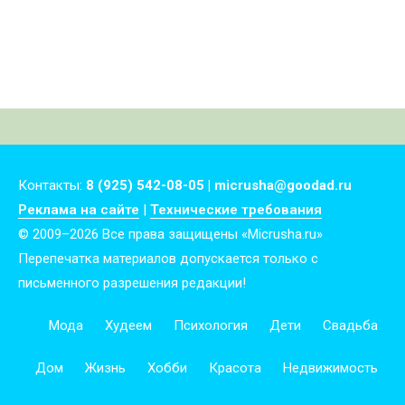
Контакты:
8 (925) 542-08-05 | micrusha@goodad.ru
Реклама на сайте
|
Технические требования
© 2009–2026 Все права защищены «Micrusha.ru»
Перепечатка материалов допускается только с
письменного разрешения редакции!
Мода
Худеем
Психология
Дети
Свадьба
Дом
Жизнь
Хобби
Красота
Недвижимость