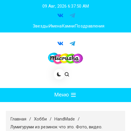
Перейти
09 Авг, 2026
6:37:51 AM
к
содержимому
Звезды
Имена
Камни
Поздравления
Меню
Мода
Главная
Хобби
HandMade
Худеем
Лумигуруми из резинок что это. Фото, видео.