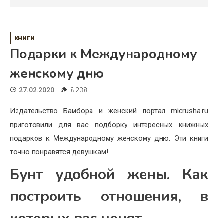
Психология
Дети
книги
Свадьба
Подарки к Международному
Дом
женскому дню
Жизнь
27.02.2020
8 238
Хобби
Издательство Бамбора и женский портал micrusha.ru
приготовили для вас подборку интересных книжных
Красота
подарков к Международному женскому дню. Эти книги
Недвижимость
точно понравятся девушкам!
Бунт удобной жены. Как
построить отношения, в