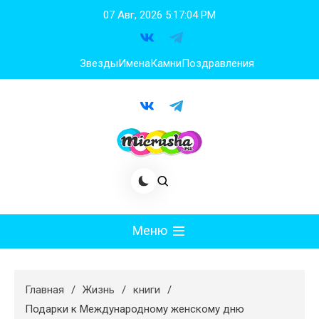
Перейти
07 Авг, 2026
5:17:05 PM
к
содержимому
Звезды
Имена
Камни
Поздравления
Меню
Мода
Главная
Жизнь
книги
Худеем
Подарки к Международному женскому дню