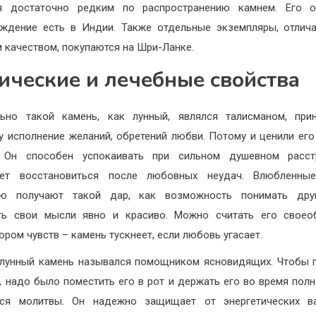
ся достаточно редким по распространению камнем. Его о
ждение есть в Индии. Также отдельные экземпляры, отли
 качеством, покупаются на Шри-Ланке.
ические и лечебные свойства
льно такой камень, как лунный, являлся талисманом, при
у исполнение желаний, обретений любви. Потому и ценили ег
. Он способен успокаивать при сильном душевном расстр
яет восстановиться после любовных неудач. Влюбленны
ю получают такой дар, как возможность понимать друг
ть свои мысли явно и красиво. Можно считать его своео
ором чувств – камень тускнеет, если любовь угасает.
лунный камень назывался помощником ясновидящих. Чтобы 
, надо было поместить его в рот и держать его во время полн
ося молитвы. Он надежно защищает от энергетических ва