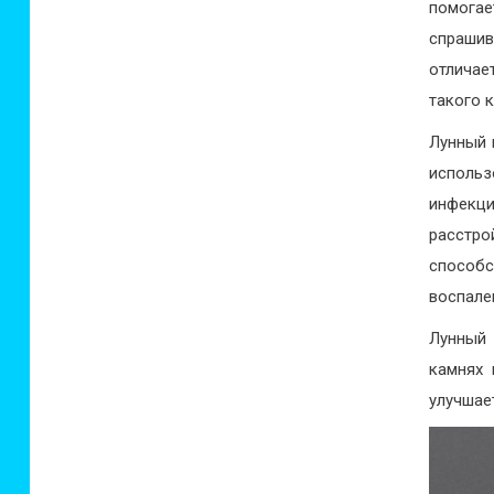
помогае
спрашив
отличае
такого 
Лунный 
использ
инфекц
расстр
способ
воспален
Лунный 
камнях 
улучшае