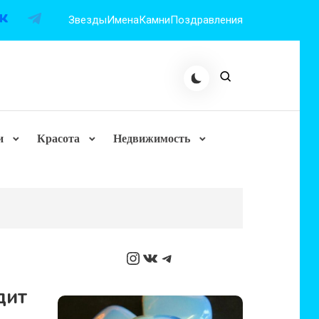
Звезды
Имена
Камни
Поздравления
и
Красота
Недвижимость
Instagram
ВКонтакте
Telegram
дит