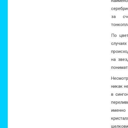
наимен
серебри
за сч
тонкопл
По цвет
случая
происхо
на звез
понимат
Несмотр
никак н
в синго
перелив
именно
криста
шелков