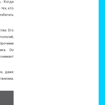
ь. Когда
тех, кто
избегать
тва. Его
тологий,
прочими
ика. Он
снимает
ек, даже
ганизма,