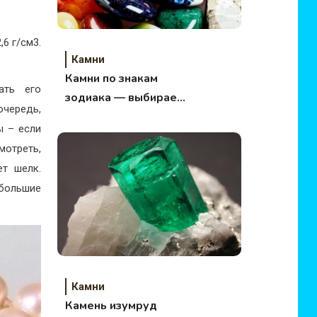
,6 г/см3.
Камни
Камни по знакам
ать его
зодиака — выбираем
очередь,
правильный камень
ы – если
мотреть,
ет шелк.
ебольшие
Камни
Камень изумруд