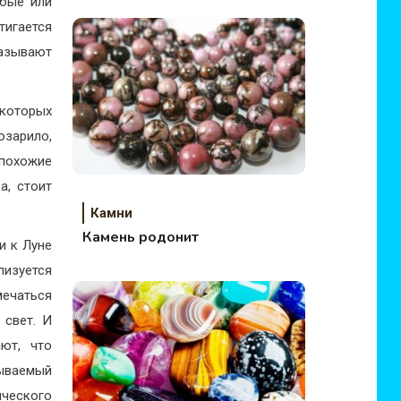
убые или
тигается
зывают
екоторых
зарило,
 похожие
а, стоит
Камни
Камень родонит
и к Луне
лизуется
мечаться
 свет. И
ют, что
ываемый
ческого