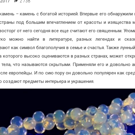
.2017
2 738
камень – камень с богатой историей. Впервые его обнаружили 
страны под большим впечатлением от красоты и изящества 
 восторг от него сегодня все еще считают его священным. Упом
гко можно найти в литературе, разных легендах и сказк
вают как символ благополучия в семье и счастья. Также лунный
а которого высоко оцениваются в разных странах, может откр
 тела, что называются скрытыми. Применяли его и довольно а
осле европейцы. И по сию пору он довольно популярен как сред
о создают предметы интерьера и украшения.