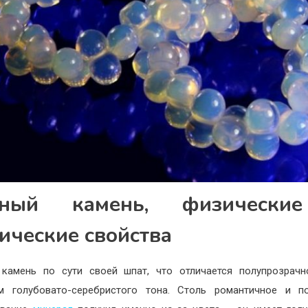
нный камень, физически
ические свойства
камень по сути своей шпат, что отличается полупрозрач
м голубовато-серебристого тона. Столь романтичное и п