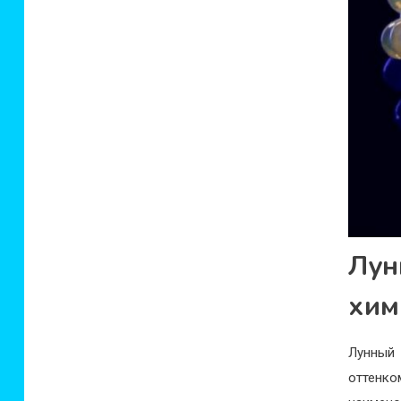
Лу
хим
Лунный 
оттенко