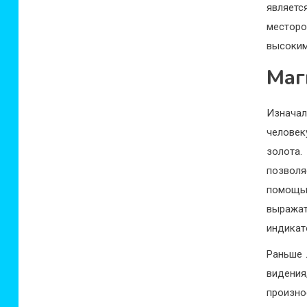
являет
месторо
высоким
Маг
Изнача
человек
золота
позвол
помощь
выража
индикат
Раньше 
видения
произн