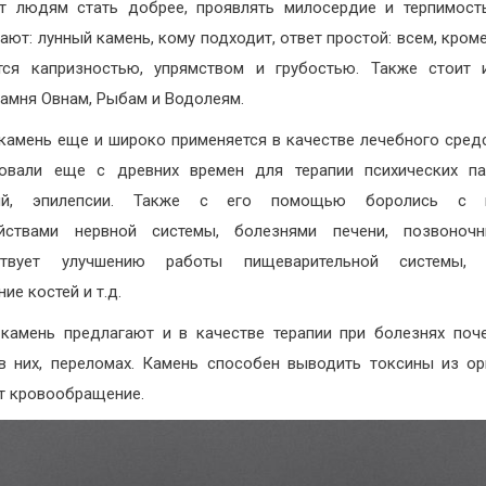
т людям стать добрее, проявлять милосердие и терпимост
ают: лунный камень, кому подходит, ответ простой: всем, кроме 
тся капризностью, упрямством и грубостью. Также стоит 
камня Овнам, Рыбам и Водолеям.
камень еще и широко применяется в качестве лечебного средс
овали еще с древних времен для терапии психических па
ий, эпилепсии. Также с его помощью боролись с 
ойствами нервной системы, болезнями печени, позвоночн
ствует улучшению работы пищеварительной системы, 
ие костей и т.д.
камень предлагают и в качестве терапии при болезнях поч
в них, переломах. Камень способен выводить токсины из ор
т кровообращение.