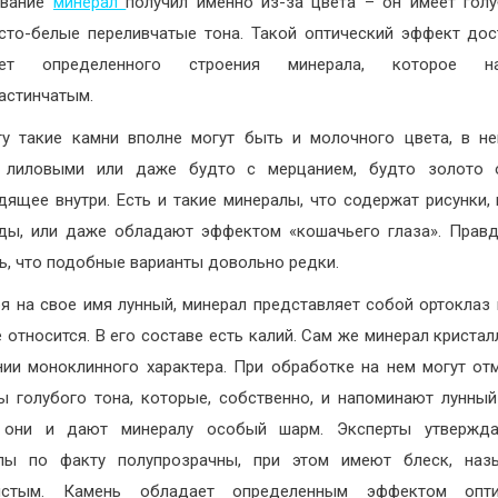
ование
минерал
получил именно из-за цвета – он имеет гол
сто-белые переливчатые тона. Такой оптический эффект дос
ет определенного строения минерала, которое на
астинчатым.
у такие камни вполне могут быть и молочного цвета, в н
х лиловыми или даже будто с мерцанием, будто золото о
дящее внутри. Есть и такие минералы, что содержат рисунки,
ды, или даже обладают эффектом «кошачьего глаза». Правд
ь, что подобные варианты довольно редки.
я на свое имя лунный, минерал представляет собой ортоклаз 
е относится. В его составе есть калий. Сам же минерал кристал
нии моноклинного характера. При обработке на нем могут от
ы голубого тона, которые, собственно, и напоминают лунный
 они и дают минералу особый шарм. Эксперты утвержда
ллы по факту полупрозрачны, при этом имеют блеск, наз
истым. Камень обладает определенным эффектом опти