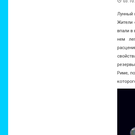
03.10
Лунный 
Жители 
впали в
нем ле
расцени
свойств
резервы
Риме, п
которог