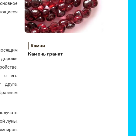
сновное
чающиеся
Камни
носящим
Камень гранат
о дороже
ойстве,
е с его
 друга,
бразным
получать
ой луны,
мпиров,