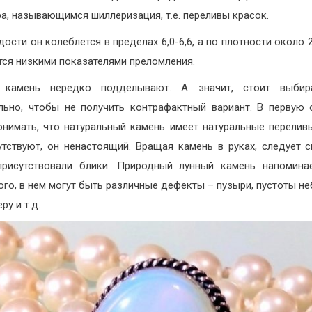
ра, называющимся шиллеризация, т.е. переливы красок.
ости он колеблется в пределах 6,0-6,6, а по плотности около 2
тся низкими показателями преломления.
 камень нередко подделывают. А значит, стоит выбир
льно, чтобы не получить контрафактный вариант. В первую 
онимать, что натуральный камень имеет натуральные перелив
утствуют, он ненастоящий. Вращая камень в руках, следует с
рисутствовали блики. Природный лунный камень напомина
ого, в нем могут быть различные дефекты – пузыри, пустоты н
ру и т.д.