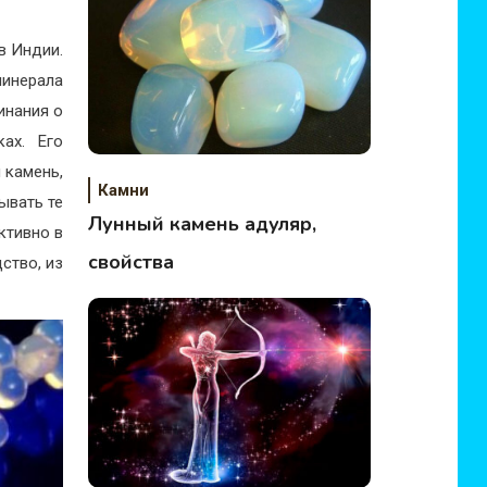
в Индии.
минерала
инания о
ах. Его
 камень,
Камни
ывать те
Лунный камень адуляр,
ктивно в
свойства
ство, из