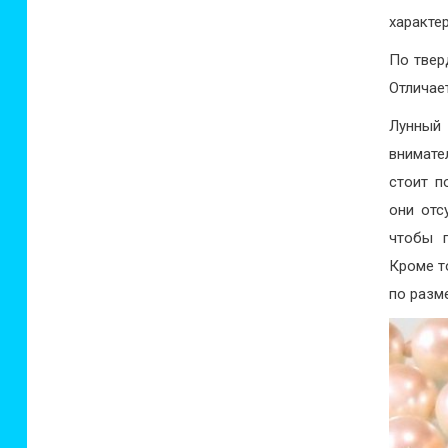
характе
По тверд
Отличае
Лунный
внимате
стоит п
они отс
чтобы п
Кроме т
по разме