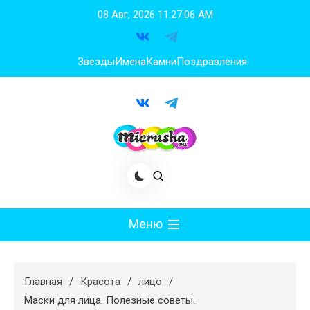
Перейти
08 Авг, 2026
11:27:07 AM
к
содержимому
Звезды
Имена
Камни
Поздравления
Меню
Мода
Главная
Красота
лицо
Худеем
Маски для лица. Полезные советы.