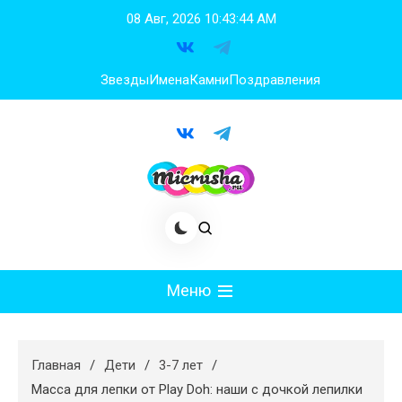
Перейти
08 Авг, 2026
10:43:45 AM
к
содержимому
Звезды
Имена
Камни
Поздравления
Меню
Мода
Главная
Дети
3-7 лет
Худеем
Масса для лепки от Play Doh: наши с дочкой лепилки