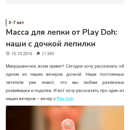
Психология
Дети
3-7 лет
Свадьба
Масса для лепки от Play Doh:
Дом
наши с дочкой лепилки
Жизнь
15.10.2016
21 889
Хобби
Микрушаночки, всем привет! Сегодня хочу рассказать об
одном из наших вечеров дочкой. Наши постоянные
Красота
читатели уже знают, что мы любим различные
Недвижимость
развивашки и поделки. И вот хочу рассказать про один из
наших вечеров – вечер с
Play Doh
.