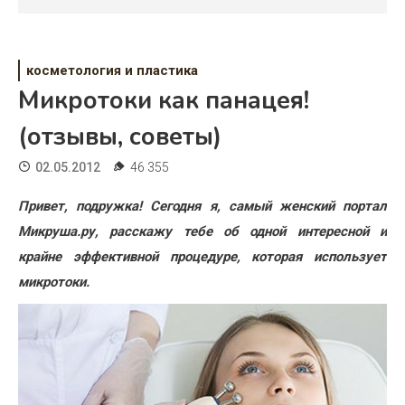
Психология
Дети
косметология и пластика
Свадьба
Микротоки как панацея!
Дом
(отзывы, советы)
Жизнь
02.05.2012
46 355
Хобби
Привет, подружка! Сегодня я, самый женский портал
Микруша.ру, расскажу тебе об одной интересной и
Красота
крайне эффективной процедуре, которая использует
Недвижимость
микротоки.