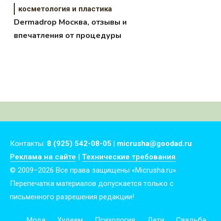
косметология и пластика
Dermadrop Москва, отзывы и
впечатления от процедуры
Контакты:
8 (925) 542-08-05 | micrusha@goodad.ru
Реклама на сайте
|
Технические требования
© 2009–2026 Все права защищены «Micrusha.ru»
Перепечатка материалов допускается только с
письменного разрешения редакции!
Мода
Худеем
Психология
Дети
Свадьба