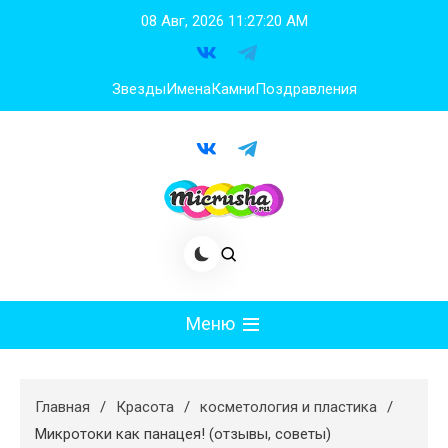
Перейти
08 Авг, 2026
11:27:21 AM
к
содержимому
Звезды
Имена
Камни
Поздравления
Меню
Мода
Главная
Красота
косметология и пластика
Худеем
Микротоки как панацея! (отзывы, советы)