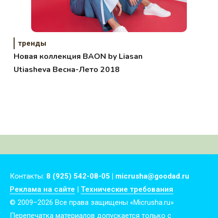
тренды
Новая коллекция BAON by Liasan
Utiasheva Весна-Лето 2018
Контакты:
8 (925) 542-08-05 | micrusha@goodad.ru
Реклама на сайте
|
Технические требования
© 2009–2026 Все права защищены «Micrusha.ru»
Перепечатка материалов допускается только с