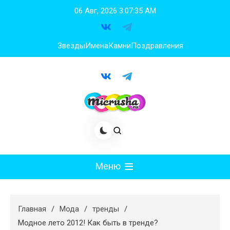
Перейти
06 Авг, 2026
3:07:36 AM
к
содержимому
Звезды
Имена
Камни
Поздравления
Меню
Мода
Главная
Мода
тренды
Худеем
Модное лето 2012! Как быть в тренде?