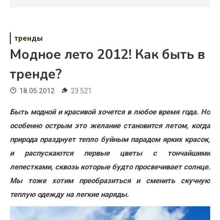
Психология
Дети
тренды
Свадьба
Модное лето 2012! Как быть в
Дом
тренде?
Жизнь
18.05.2012
23 521
Хобби
Быть модной и красивой хочется в любое время года. Но
особенно острым это желание становится летом, когда
Красота
природа празднует тепло буйным парадом ярких красок,
Недвижимость
и распускаются первые цветы с тончайшими
лепестками, сквозь которые будто просвечивает солнце.
Мы тоже хотим преобразиться и сменить скучную
теплую одежду на легкие наряды.