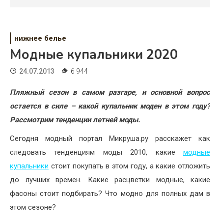
Психология
Дети
нижнее белье
Свадьба
Модные купальники 2020
Дом
24.07.2013
6 944
Жизнь
Пляжный сезон в самом разгаре, и основной вопрос
остается в силе – какой купальник моден в этом году?
Хобби
Рассмотрим тенденции летней моды.
Красота
Сегодня модный портал Микруша.ру расскажет как
Недвижимость
следовать тенденциям моды 2010, какие
модные
купальники
стоит покупать в этом году, а какие отложить
до лучших времен. Какие расцветки модные, какие
фасоны стоит подбирать? Что модно для полных дам в
этом сезоне?