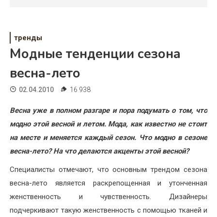
Психология
Дети
тренды
Свадьба
Модные тенденции сезона
Дом
весна-лето
Жизнь
02.04.2010
16 938
Хобби
Весна уже в полном разгаре и пора подумать о том, что
модно этой весной и летом. Мода, как известно не стоит
Красота
на месте и меняется каждый сезон. Что модно в сезоне
Недвижимость
весна-лето? На что делаются акценты этой весной?
Специалисты отмечают, что основным трендом сезона
весна-лето является раскрепощенная и утонченная
женственность и чувственность. Дизайнеры
подчеркивают такую женственность с помощью тканей и