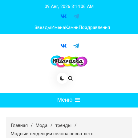
Перейти
09 Авг, 2026
3:14:07 AM
к
содержимому
Звезды
Имена
Камни
Поздравления
Меню
Мода
Главная
Мода
тренды
Худеем
Модные тенденции сезона весна-лето