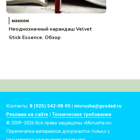
макияж
Неоднозначный карандаш Velvet
Stick Essence. Обзор
Контакты:
8 (925) 542-08-05 | micrusha@goodad.ru
Реклама на сайте
|
Технические требования
© 2009–2026 Все права защищены «Micrusha.ru»
Перепечатка материалов допускается только с
письменного разрешения редакции!