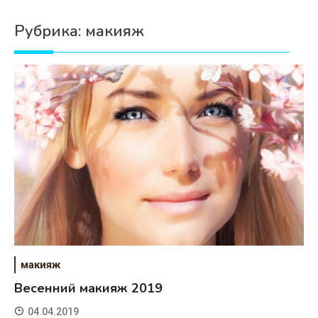
Психология
Рубрика:
макияж
Дети
Свадьба
Дом
Жизнь
Хобби
Красота
Недвижимость
макияж
Весенний макияж 2019
04.04.2019