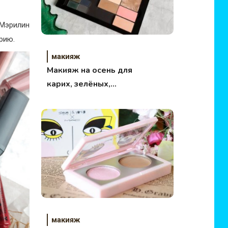
 Мэрилин
рию.
макияж
Макияж на осень для
карих, зелёных,
голубых и серых
глаз.
макияж