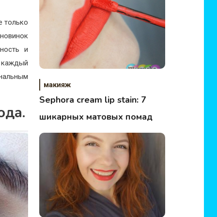
е только
новинок
ность и
, каждый
нальным
макияж
Sephora cream lip stain: 7
ода.
шикарных матовых помад