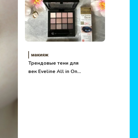
макияж
Трендовые тени для
век Eveline All in One
в оттенке №2 Rose