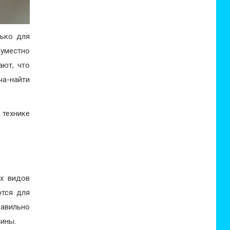
лько для
уместно
ают, что
ча-найти
технике
ых видов
ются для
авильно
ины.