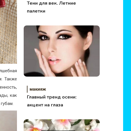
Тени для век. Летние
палетки
олшебная
м. Также
нность,
макияж
ады, как
Главный тренд осени:
 губам.
акцент на глаза