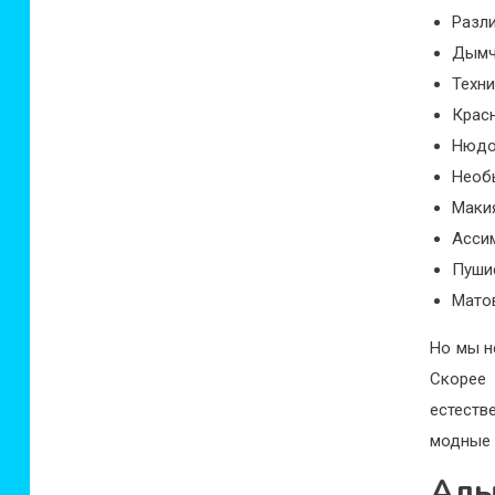
Разли
Дымч
Техни
Крас
Нюдо
Необ
Макия
Асси
Пуши
Матов
Но мы н
Скорее
естеств
модные 
Алы