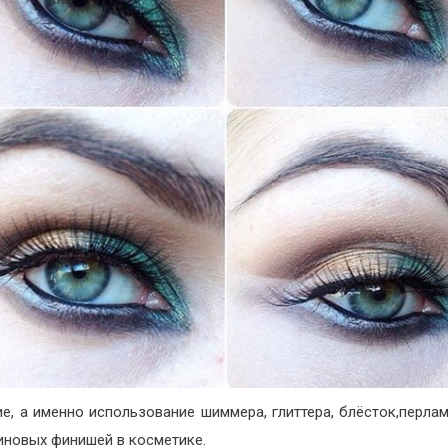
е, а именно использование шиммера, глиттера, блёсток,перла
иновых финишей в косметике.