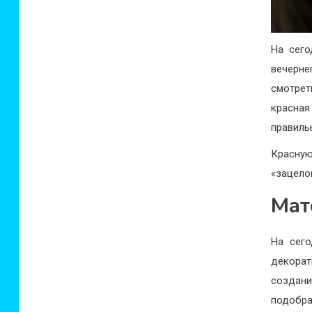
На сего
вечерн
смотрет
красная
правиль
Красну
«зацело
Мат
На сего
декорат
создан
подобра