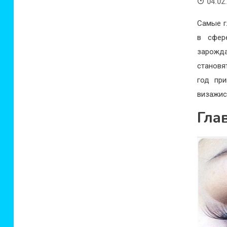
04.02
Самые г
в сфер
зарожд
становя
год пр
визажис
Гла