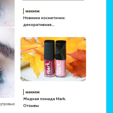
макияж
Новинки косметички:
декоративная
косметика Lumene и
Essence
макияж
Жидкая помада Mark.
мутровых
Отзывы