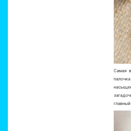
Самая в
палочка
насыще
загадоч
главный