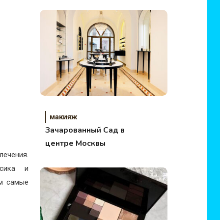
макияж
Зачарованный Сад в
центре Москвы
лечения.
ссика и
им самые