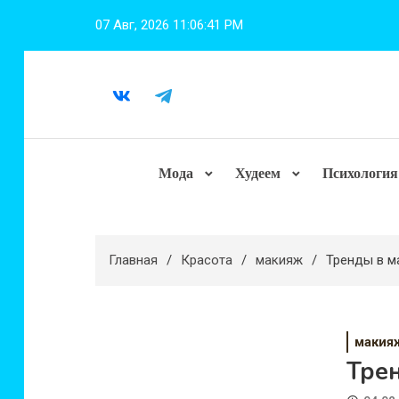
Перейти
07 Авг, 2026
11:06:43 PM
к
содержимому
Мода
Худеем
Психология
Главная
Красота
макияж
Тренды в м
макия
Тре