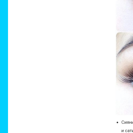
Сияни
и сат