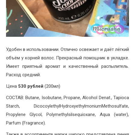
Удобен в использовании. Отлично освежает и даёт лёгкий
объём у корней волос. Прекрасный помощник в укладке.
Имеет приятный аромат и качественный распылитель.
Расход средний.
Цена
530 рублей
(200мл)
СОСТАВ: Butane, Isobutane, Propane, Alcohol Denat., Tapioca
Starch, DicocoylethylHydroxyethylmoniumMethosulfate,
Propylene Glycol, Polymethylsilsequioxane, Aqua (water),
Parfum (Fragrance).
Также в ассортименте марки широко представлена линия