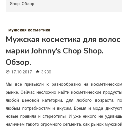
Психология
Shop. Обзор.
Дети
Свадьба
мужская косметика
Мужская косметика для волос
Дом
марки Johnny’s Chop Shop.
Жизнь
Обзор.
Хобби
17.10.2017
3 930
Красота
Мы все привыкли к разнообразию на косметическом
Недвижимость
рынке. Сейчас несложно найти косметические продукты
любой ценовой категории, для любого возраста, по
любым потребностям и вкусам. Время и мода диктуют
новые правила и стереотипы. И уже никого не удивишь
наличием такого огромного сегмента, как рынок мужской