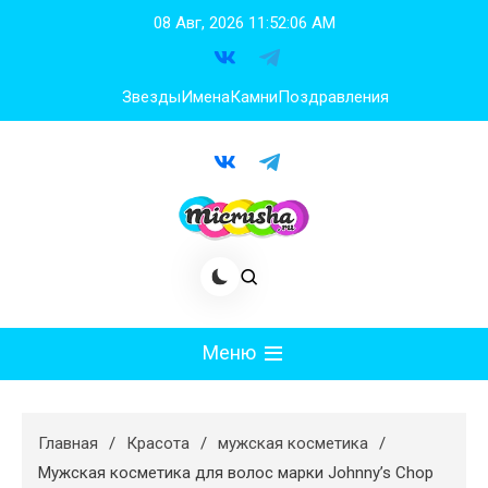
Перейти
08 Авг, 2026
11:52:07 AM
к
содержимому
Звезды
Имена
Камни
Поздравления
Меню
Мода
Главная
Красота
мужская косметика
Худеем
Мужская косметика для волос марки Johnny’s Chop