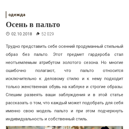
Психология
Дети
одежда
Осень в пальто
Свадьба
02.10.2018
52 029
Дом
Трудно представить себе осенний продуманный стильный
Жизнь
образ без пальто. Этот предмет гардероба стал
неотъемлемым атрибутом золотого сезона. Но многие
Хобби
ошибочно полагают, что пальто относится
Красота
исключительно к деловому стилю и к нему подходит
только женственная обувь на каблуке и строгие образы.
Недвижимость
Спешим развеять ваши заблуждения и в этой статье
рассказать о том, что каждый может подобрать для себя
именно свою модель пальто и при этом подчеркнуть
индивидуальность и собственный стиль.