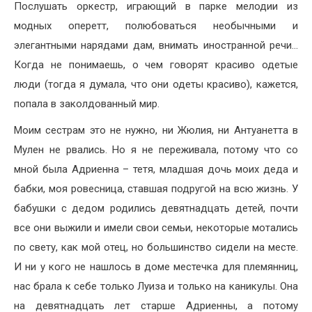
Послушать оркестр, играющий в парке мелодии из
модных оперетт, полюбоваться необычными и
элегантными нарядами дам, внимать иностранной речи…
Когда не понимаешь, о чем говорят красиво одетые
люди (тогда я думала, что они одеты красиво), кажется,
попала в заколдованный мир.
Моим сестрам это не нужно, ни Жюлия, ни Антуанетта в
Мулен не рвались. Но я не переживала, потому что со
мной была Адриенна – тетя, младшая дочь моих деда и
бабки, моя ровесница, ставшая подругой на всю жизнь. У
бабушки с дедом родились девятнадцать детей, почти
все они выжили и имели свои семьи, некоторые мотались
по свету, как мой отец, но большинство сидели на месте.
И ни у кого не нашлось в доме местечка для племянниц,
нас брала к себе только Луиза и только на каникулы. Она
на девятнадцать лет старше Адриенны, а потому