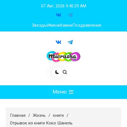
Перейти
07 Авг, 2026
9:40:30 AM
к
содержимому
Звезды
Имена
Камни
Поздравления
Меню
Мода
Главная
Жизнь
книги
Худеем
Отрывок из книги Коко Шанель