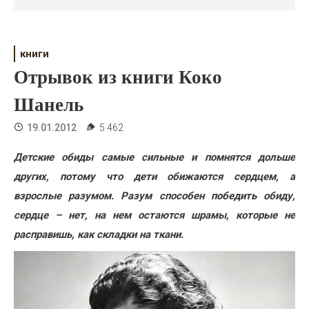
Психология
Дети
книги
Свадьба
Отрывок из книги Коко
Дом
Шанель
Жизнь
19.01.2012
5 462
Хобби
Детские обиды самые сильные и помнятся дольше
других, потому что дети обижаются сердцем, а
Красота
взрослые разумом. Разум способен победить обиду,
Недвижимость
сердце – нет, на нем остаются шрамы, которые не
расправишь, как складки на ткани.