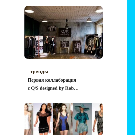
тренды
Первая коллаборация
с Q/S designed by Robin
Schulz