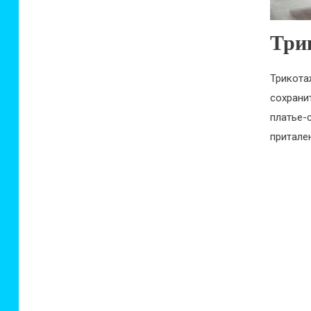
Три
Трикота
сохрани
платье-
притале