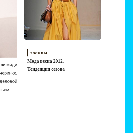
тренды
Мода весна 2012.
или миди
Тенденции сезона
черинке,
 деловой
льем.