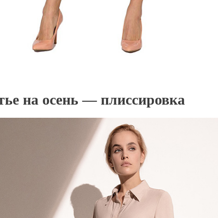
тье на осень — п
лиссировка