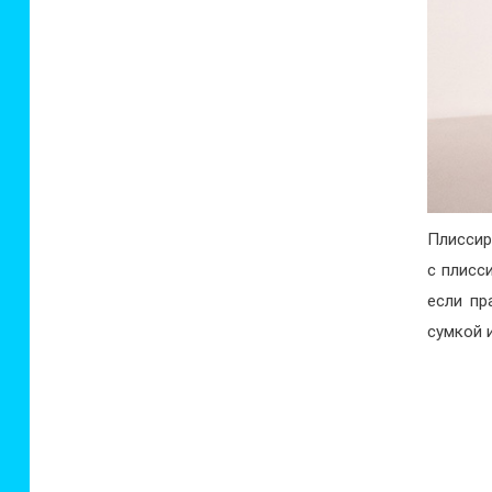
Плиссир
с плисс
если пр
сумкой 