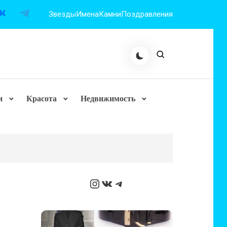
Звезды
Имена
Камни
Поздравления
и
Красота
Недвижимость
Instagram
ВКонтакте
Telegram