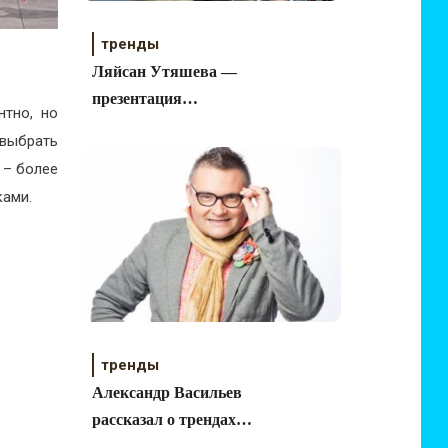
тренды
Ляйсан Утяшева —
презентация
нтно, но
лимитированной
 выбрать
коллекции с BAON
 – более
ками.
тренды
Александр Васильев
рассказал о трендах
этого сезона