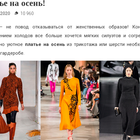
ье на осень!
.2020
10 960
— не повод отказываться от женственных образов! Кон
ением холодов все больше хочется мягких силуэтов и сог
 но уютное
платье на осень
из трикотажа или шерсти необ
гардеробе.