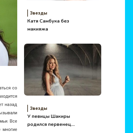
Звезды
Катя Самбука без
макияжа
аться со
ходится
ет назад
Звезды
ызывали
У певицы Шакиры
мьи. Все
родился первенец
е многие
Милан