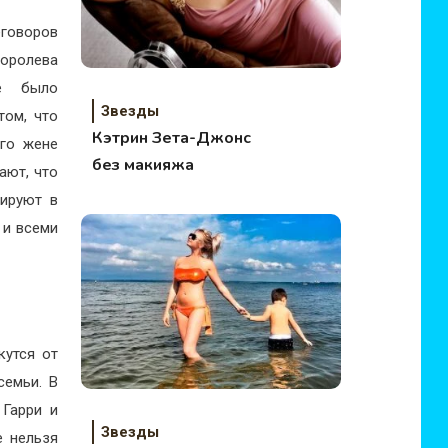
еговоров
королева
ое было
Звезды
том, что
Кэтрин Зета-Джонс
его жене
без макияжа
ают, что
нируют в
 и всеми
кутся от
 семьи.
В
 Гарри и
Звезды
е нельзя