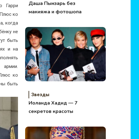
Даша Пынзарь без
о Гарри
макияжа и фотошопа
 Плюс ко
а, когда
бёнку не
гут быть
ях и на
полнять
 армии.
 Плюс ко
жны быть
Звезды
Иоланда Хадид — 7
секретов красоты