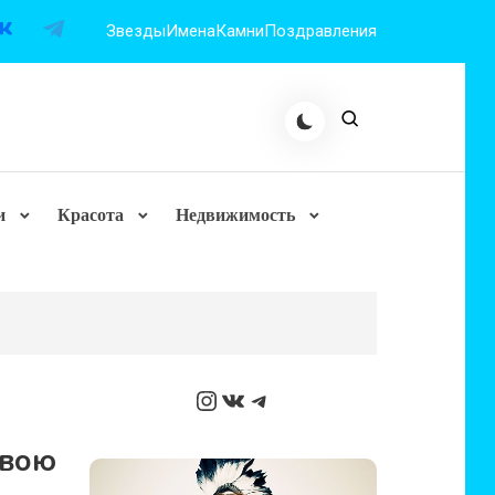
Звезды
Имена
Камни
Поздравления
и
Красота
Недвижимость
Instagram
ВКонтакте
Telegram
свою