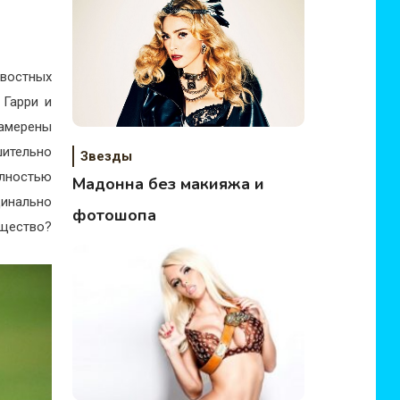
овостных
 Гарри и
амерены
ительно
Звезды
лностью
Мадонна без макияжа и
динально
фотошопа
бщество?