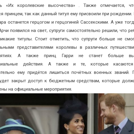
ть «Их королевские высочества» . Также отмечается, чт
ся принцем, так как данный титул ему присвоили при рождении.
ара останется герцогом и герцогиней Сассекскими. А уже тогд
рчи появился на свет, супруги самостоятельно решили, что ре
икакие титулы.
Стоит отметить, что супруги больше не смо
льными представителями королевы в различных путешестви
иятиях. А также принц Гарри не станет больше вы
ниальные действия. А также и те, которые касаются
тельно ему придётся лишиться почётных военных званий.
удет закрыт доступ к бюджетным средствам, которые дол
ены на официальные мероприятия.