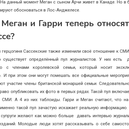
. На данный момент Меган с сыном Арчи живет в Канаде. Но в
нируют обосноваться в Лос-Анджелесе.
 Меган и Гарри теперь относят
ссе?
и герцогиня Сассекские также изменили своё отношение к СМИ
о существует определённый пул журналистов. У них есть
ю с членами королевской семьи, который носит экскл
р. И при этом они могут помешать все официальные мероприя
ют участие члены британской монаршей семьи. Следовательн
раво опубликовать их фото в первых рядах. Такой пул включае
 СМИ. А 4 из них таблоиды. Гарри и Меган считают, что н
именно такой пул зачастую искажает реальную информацию.
 супруги желают как можно больше
давать интервью журнал
изданий. Молодые люди хотят рассказывать о себе самосто