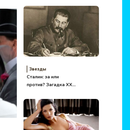
Звезды
Сталин: за или
против? Загадка XX
века