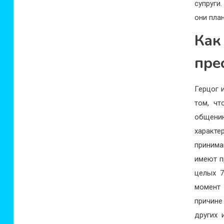
супруги
они пла
Как
пре
Герцог 
том, чт
общени
характе
принима
имеют п
целых 7
момент 
причине
других 