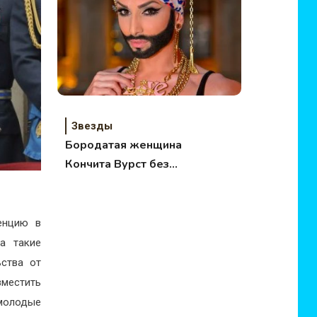
Звезды
Бородатая женщина
Кончита Вурст без
макияжа
енцию в
а такие
ьства от
зместить
 молодые