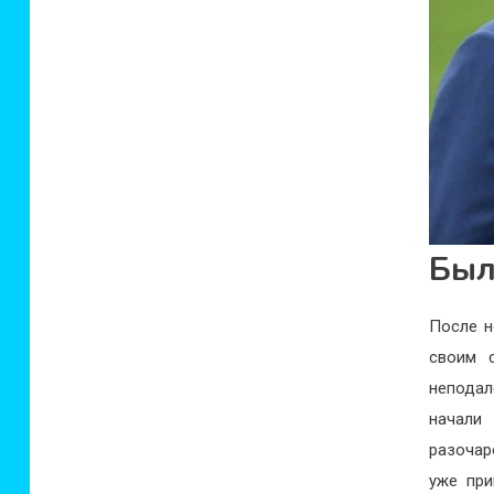
Был
После н
своим 
неподал
начал
разочар
уже при