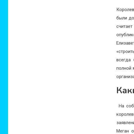
Королев
были до
считае
опублик
Елизаве
«строит
всегда 
полной 
организ
Как
На собр
королев
заявлен
Меган о