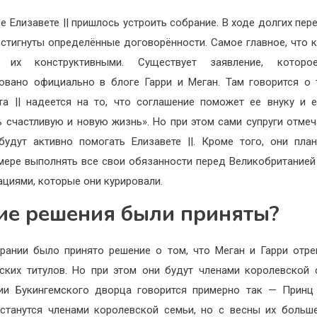
е Елизавете || пришлось устроить собрание. В ходе долгих пер
стигнуты определённые договорённости. Самое главное, что 
т их конструктивными. Существует заявление, котор
овано официально в блоге Гарри и Меган. Там говорится о 
та || надеется на то, что соглашение поможет ее внуку и 
ь счастливую и новую жизнь». Но при этом сами супруги отмеч
будут активно помогать Елизавете ||. Кроме того, они пла
мере выполнять все свои обязанности перед Великобританией
ациями, которые они курировали.
ие решения были приняты?
ании было принято решение о том, что Меган и Гарри отре
ских титулов. Но при этом они будут членами королевской
ии Букингемского дворца говорится примерно так — Принц
станутся членами королевской семьи, но с весны их больш