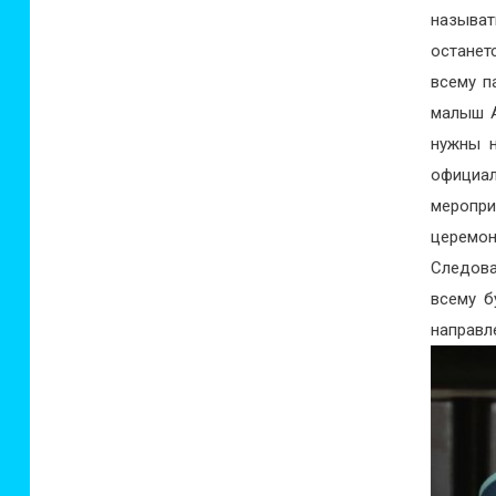
называ
останет
всему п
малыш А
нужны н
официа
меропр
церемо
Следова
всему б
направл