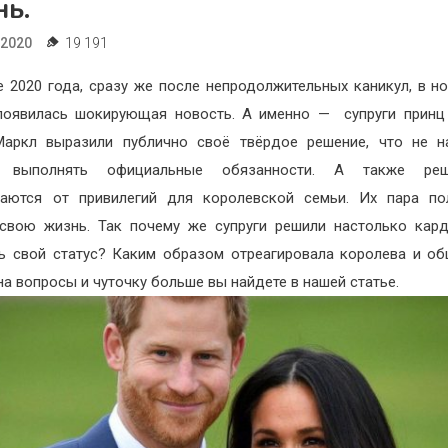
нь.
.2020
19 191
е 2020 года, сразу же после непродолжительных каникул, в н
появилась шокирующая новость. А именно — супруги принц
Маркл выразили публично своё твёрдое решение, что не н
 выполнять официальные обязанности. А также реш
ваются от привилегий для королевской семьи. Их пара по
свою жизнь. Так почему же супруги решили настолько кар
ь свой статус? Каким образом отреагировала королева и о
на вопросы и чуточку больше вы найдете в нашей статье.