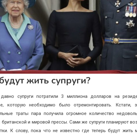
 будут жить супруги?
 давно супруги потратили 3 миллиона долларов на резид
ре, которую необходимо было отремонтировать. Кстати, з
льные траты пара получила огромное количество недовол
 британской и мировой прессы. Сами же супруги планируют во
тки. К слову, пока что не известно где теперь будут жить