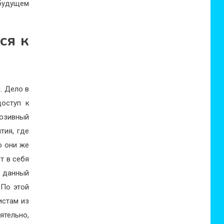
 будущем
ся к
. Дело в
доступ к
юзивный
тия, где
о они же
т в себя
а данный
 По этой
истам из
ятельно,