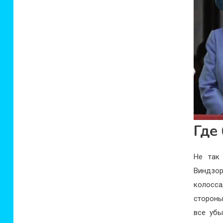
Где
Не так
Виндзо
колосса
стороны
все убы