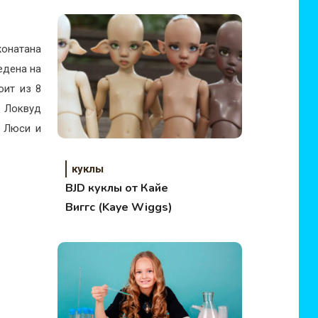
жонатана
едена на
оит из 8
и Локвуд
м Люси и
куклы
BJD куклы от Кайе
Виггс (Kaye Wiggs)