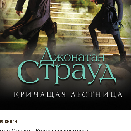
ие книги
тан Страуд – Кричащая лестница