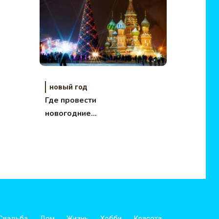
новый год
Где провести
новогодние
каникулы 2012?
Свадьба
Дом
Жизнь
Хобби
Красота