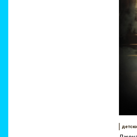
детск
Джона