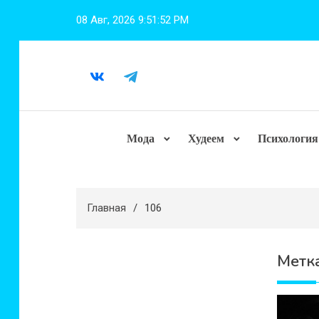
Перейти
08 Авг, 2026
9:51:53 PM
к
содержимому
Мода
Худеем
Психология
Главная
106
Метк