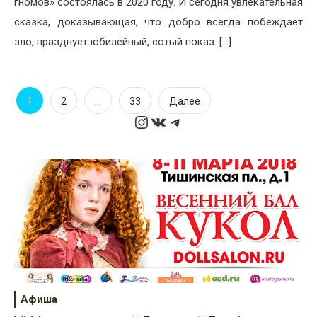
гномов» состоялась в 2020 году. И сегодня увлекательная
сказка, доказывающая, что добро всегда побеждает
зло, празднует юбилейный, сотый показ. […]
Пагинация
1
…
2
33
Далее
Instagram
ВКонтакте
Telegram
записей
Афиша