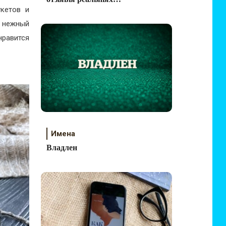
укетов и
людей
о нежный
нравится
Имена
Владлен