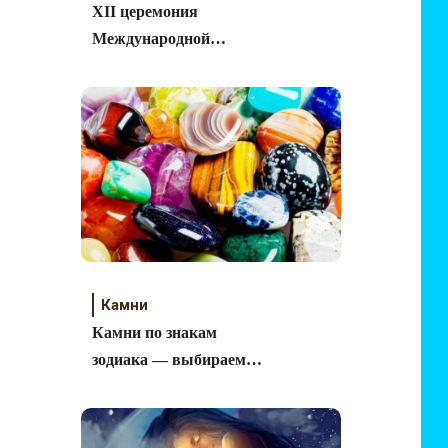
XII церемония
Международной
Премии «Грация»
Камни
Камни по знакам
зодиака — выбираем
правильный камень