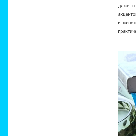
даже в 
акценто
и женст
практиче