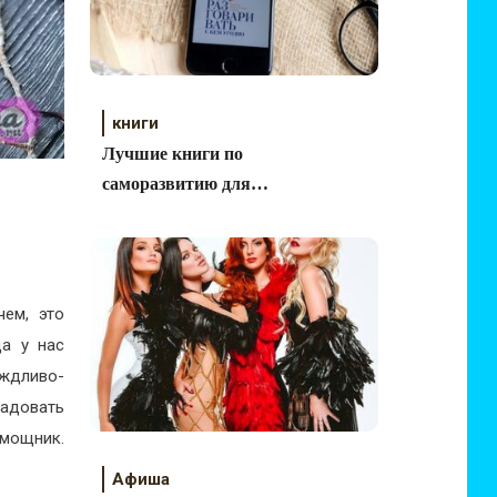
книги
Лучшие книги по
саморазвитию для
женщин.
чем, это
да у нас
ождливо-
радовать
омощник.
Афиша