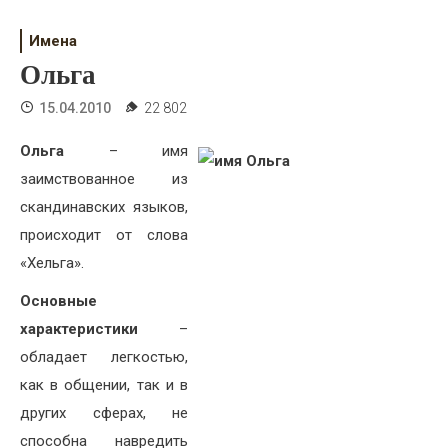
Психология
Имена
Дети
Ольга
Свадьба
15.04.2010
22 802
Дом
Ольга
– имя
Жизнь
заимствованное из
скандинавских языков,
Хобби
происходит от слова
«Хельга».
Красота
Основные
Недвижимость
характеристики
–
обладает легкостью,
как в общении, так и в
других сферах, не
способна навредить