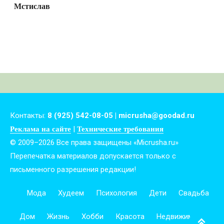
Мстислав
Контакты:
8 (925) 542-08-05 | micrusha@goodad.ru
|
Реклама на сайте
Технические требования
© 2009–2026 Все права защищены «Micrusha.ru»
Перепечатка материалов допускается только с
письменного разрешения редакции!
Мода
Худеем
Психология
Дети
Свадьба
Дом
Жизнь
Хобби
Красота
Недвижимость