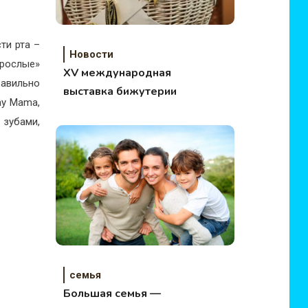
ти рта –
Новости
рослые»
XV международная
равильно
выставка бижутерии
ay Mama,
 зубами,
семья
Большая семья —