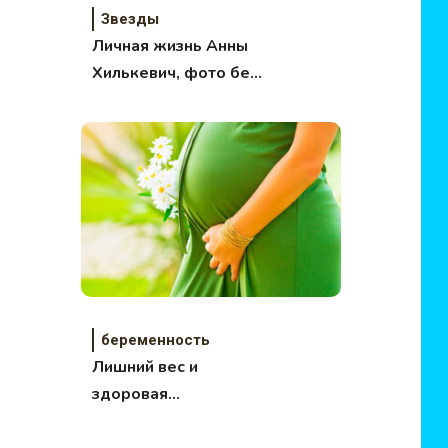
Звезды
Личная жизнь Анны
Хилькевич, фото без
макияжа и фотошопа
беременность
Лишний вес и
здоровая
беременность: тест