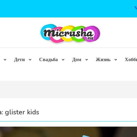
Дети
Свадьба
Дом
Жизнь
Хобб
а:
glister kids