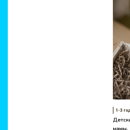
1-3 го
Детск
мамы.