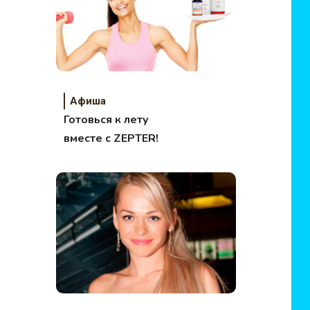
Афиша
Готовься к лету
вместе с ZEPTER!