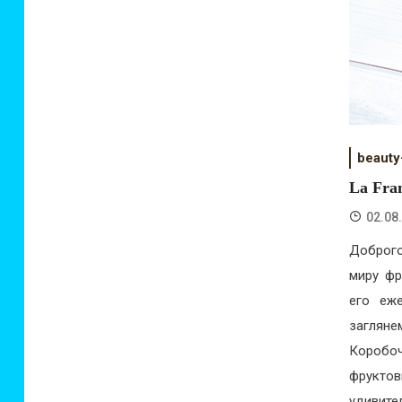
beauty
La Fra
02.08
Доброго
миру фр
его еже
загляне
Коробо
фруктов
удивите