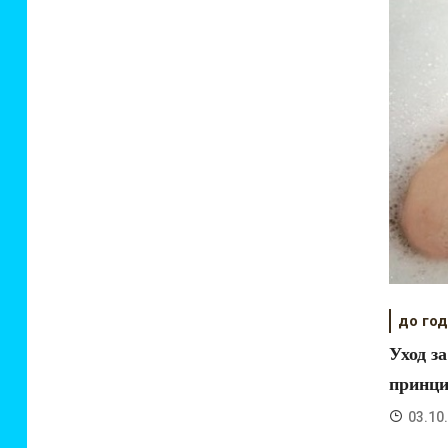
до го
Уход з
принц
03.10