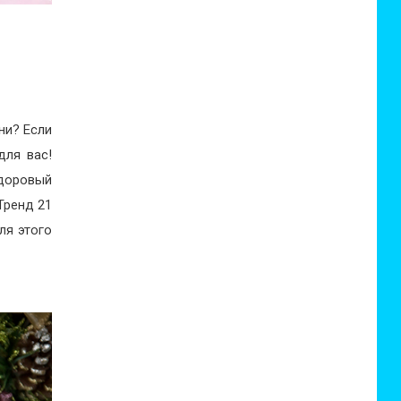
ни? Если
для вас!
здоровый
Тренд 21
ля этого