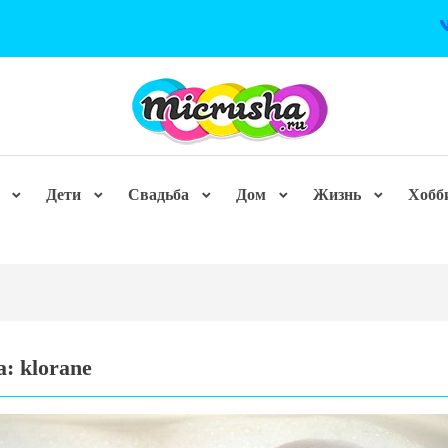
Дети
Свадьба
Дом
Жизнь
Хобб
а:
klorane