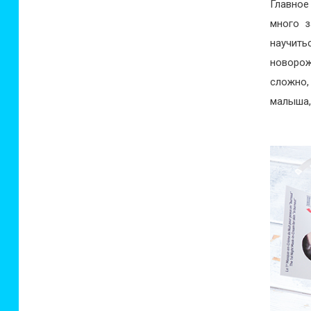
Главное
много з
научить
новорож
сложно,
малыша, 