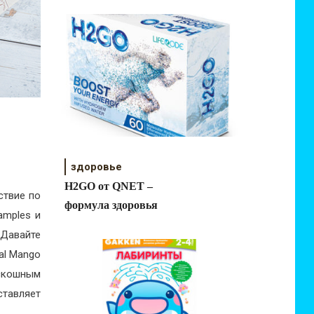
здоровье
H2GO от QNET –
ствие по
формула здоровья
amples и
 Давайте
al Mango
скошным
ставляет