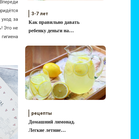
 Впереди
придётся
3-7 лет
 уход за
Как правильно давать
! Это не
ребенку деньги на
 гигиена
карманные расходы
рецепты
Домашний лимонад.
Легкие летние
рецепты.