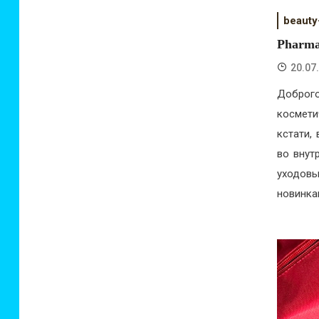
beauty
Pharma
20.07
Доброго
космети
кстати,
во внут
уходовы
новинка