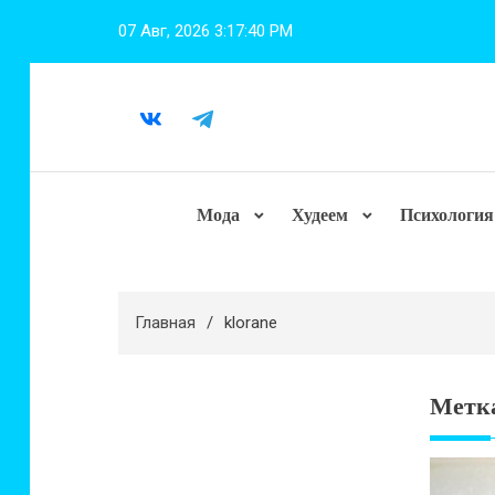
Перейти
07 Авг, 2026
3:17:41 PM
к
содержимому
Мода
Худеем
Психология
Главная
klorane
Метк