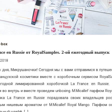
-box
nce en Russie от RoyalSamples. 2-ой ежегодный выпуск
.2018
 дня, Микрушаночки! Сегодня мы с вами отправимся в путеше
анцузской косметики вместе с коробочным сервисом RoyalS
годной лимирированной коробочкой La France en Russie.
м во внутрь и вместе проведем unboxing. M.Micallef парфюм Roy
чка La France en Russie порадовала своих владельцев ро
ым нишевым ароматом от M.Micallef Royal Mango. Парфюм о
льный шлейф, […]