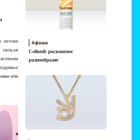
u
я летняя
Афиша
к нельзя
Collonil: роскошное
заглянем
разнообразие
бходимых
рами или