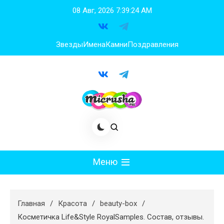
Перейти
08 Авг, 2026
7:39:26 AM
к
содержимому
Звезды
Имена
Камни
Поздравления
Меню
Мода
Главная
Красота
beauty-box
Худеем
Косметичка Life&Style RoyalSamples. Состав, отзывы.