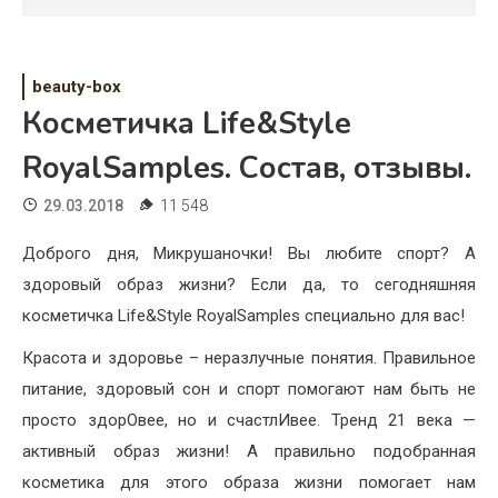
Психология
Дети
beauty-box
Свадьба
Косметичка Life&Style
Дом
RoyalSamples. Состав, отзывы.
Жизнь
29.03.2018
11 548
Хобби
Доброго дня, Микрушаночки! Вы любите спорт? А
здоровый образ жизни? Если да, то сегодняшняя
Красота
косметичка Life&Style RoyalSamples специально для вас!
Недвижимость
Красота и здоровье – неразлучные понятия. Правильное
питание, здоровый сон и спорт помогают нам быть не
просто здорОвее, но и счастлИвее. Тренд 21 века —
активный образ жизни! А правильно подобранная
косметика для этого образа жизни помогает нам