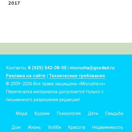
2017
Контакты:
8 (925) 542-08-05 | micrusha@goodad.ru
Реклама на сайте
|
Технические требования
© 2009–2026 Все права защищены «Micrusha.ru»
Перепечатка материалов допускается только с
письменного разрешения редакции!
Мода
Худеем
Психология
Дети
Свадьба
Дом
Жизнь
Хобби
Красота
Недвижимость