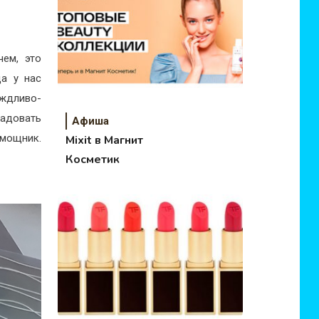
чем, это
да у нас
ождливо-
радовать
Афиша
омощник.
Mixit в Магнит
Косметик