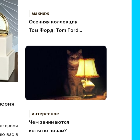
макияж
Осенняя коллекция
Том Форд: Tom Ford
Lips & Boys Lip
Colors Collection Fall
2017
ерия.
интересное
Чем занимаются
ое время
коты по ночам?
аю вас в