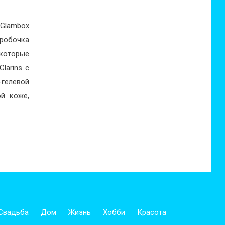
 Glambox
оробочка
которые
larins с
гелевой
ой коже,
Свадьба
Дом
Жизнь
Хобби
Красота