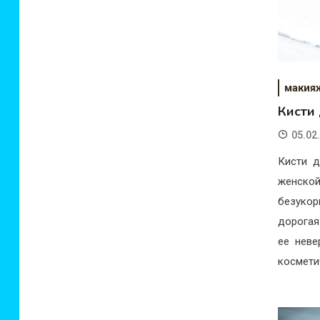
макия
Кисти 
05.02
Кисти д
женско
безукор
дорогая
ее неве
космети