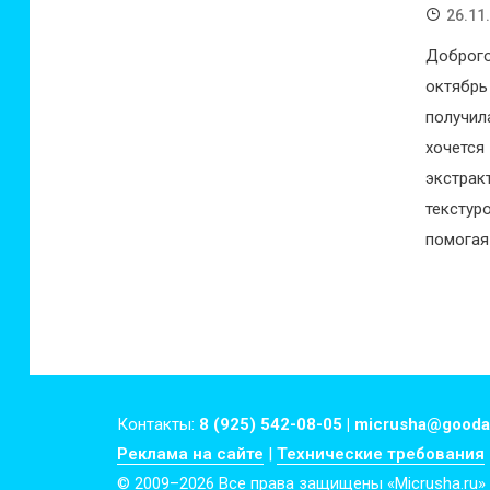
26.11
Доброго
октябрь
получи
хочется
экстра
текстур
помогая 
Контакты:
8 (925) 542-08-05 | micrusha@gooda
Реклама на сайте
|
Технические требования
© 2009–2026 Все права защищены «Micrusha.ru»