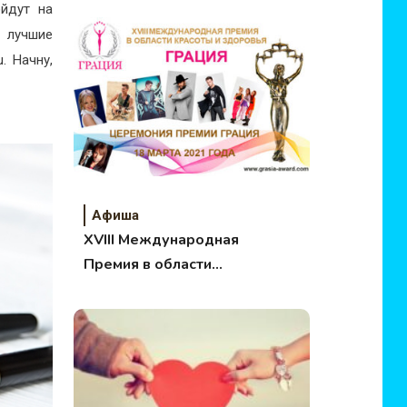
йдут на
— лучшие
. Начну,
Афиша
XVIII Международная
Премия в области
красоты и здоровья
«Грация»