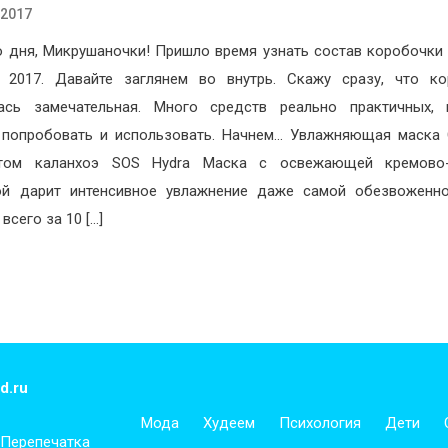
.2017
 дня, Микрушаночки! Пришло время узнать состав коробочки
 2017. Давайте заглянем во внутрь. Скажу сразу, что к
лась замечательная. Много средств реально практичных, 
 попробовать и использовать. Начнем… Увлажняющая маска C
ктом каланхоэ SOS Hydra Маска с освежающей кремово-
ой дарит интенсивное увлажнение даже самой обезвоженн
всего за 10 […]
d.ru
Мода
Худеем
Психология
Дети
 Перепечатка