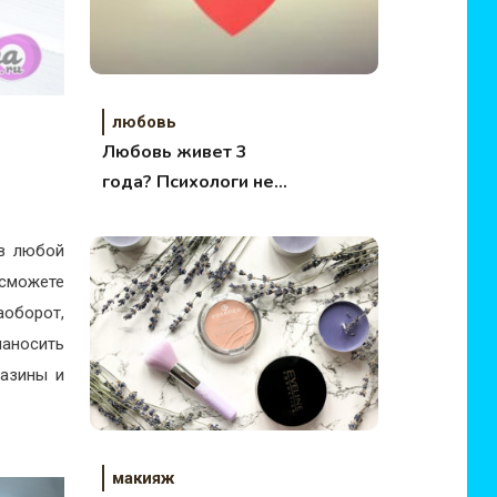
любовь
Любовь живет 3
года? Психологи не
согласны
 в любой
сможете
аоборот,
наносить
газины и
макияж