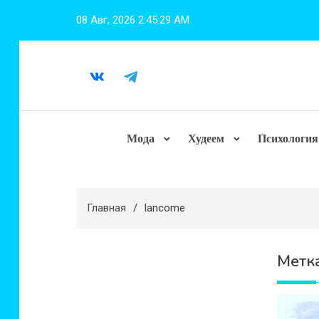
Перейти
08 Авг, 2026
2:45:30 AM
к
содержимому
Мода
Худеем
Психология
Главная
lancome
Метк